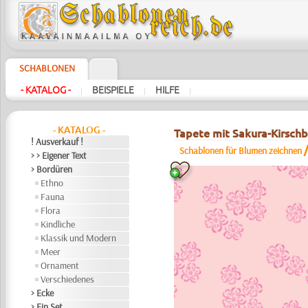
SCHABLONEN
- KATALOG -
BEISPIELE
HILFE
|
|
|
- KATALOG -
Tapete mit Sakura-Kirschb
! Ausverkauf !
Schablonen für Blumen zeichnen
> > Eigener Text
> Bordüren
Ethno
Fauna
Flora
Kindliche
Klassik und Modern
Meer
Ornament
Verschiedenes
> Ecke
> Ein Set