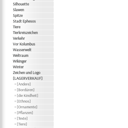
Silhouette
Slawen
Spitze
Stadt Ephesos
Tiere
Tierkreiszeichen
Verkehr
Vor Kolumbus
Wasserwelt
Weltraum
Wikinger
Winter
Zeichen und Logo
[LAGERVERKAUF]
[Andere]
[Bordüren]
[die Kindheit]
[Ethnos]
[Ornamente]
[Pflanzen]
[Texte]
[Tiere]