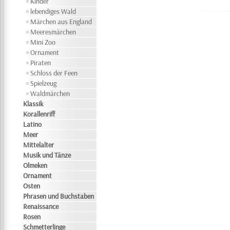
Kinder
lebendiges Wald
Märchen aus England
Meeresmärchen
Mini Zoo
Ornament
Piraten
Schloss der Feen
Spielzeug
Waldmärchen
Klassik
Korallenriff
Latino
Meer
Mittelalter
Musik und Tänze
Olmeken
Ornament
Osten
Phrasen und Buchstaben
Renaissance
Rosen
Schmetterlinge