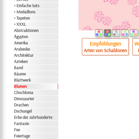
> Einfache Sets
> Medaillons
> Tapeten
> XXXL
Abstraktionen
Ägypten
Amerika
Empfehlungen
Wi
Arabeske
Arten von Schablonen
Architektur
Azteken
Band
Bäume
Blattwerk
Blumen
Chochloma
Dinosaurier
Drachen
Dschungel
Erbe der Jahrhunderte
Fantasie
Fee
Feiertage