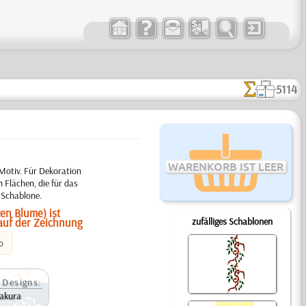
5114
WARENKORB IST LEER
Motiv. Für Dekoration
 Flächen, die für das
 Schablone.
en Blume) ist
 auf der Zeichnung
zufälliges Schablonen
o
 Designs:
Sakura