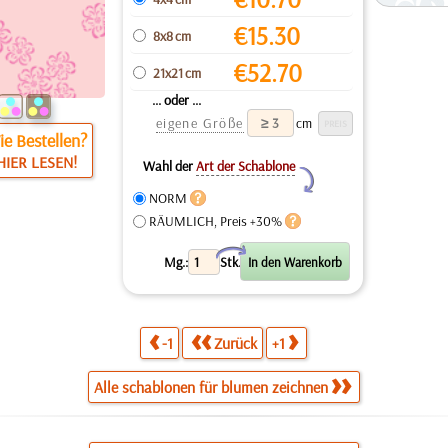
€
15.30
8x8 cm
€
52.70
21x21 cm
... oder ...
eigene Größe
cm
e Bestellen?
HIER LESEN!
Wahl der
Art der Schablone
Y
NORM
RÄUMLICH, Preis +30%
X
Mg.:
Stk.
-1
Zurück
+1
Alle schablonen für blumen zeichnen