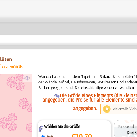
lüten
/
sakura002b
a
Wandschablone mit dem 'Tapete mit Sakura-Kirschblüten'-
der Wände, Möbel, Hausfassaden, Textilfasern und anderen
Färben geeignet sind. Die einschichtige wiederverwendbare
O
Die Größe eines Elements (die kleinst
angegeben, die Preise für alle Elemente sind
angegeben.
Malerrolle Vide
Wählen Sie die Größe
Passende
Z
Drei 
€
10.70
4x4 cm