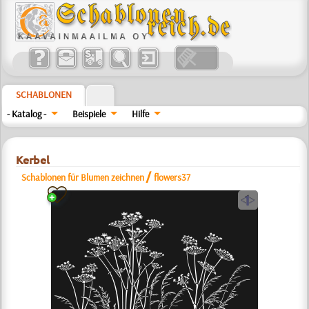
SCHABLONEN
- Katalog -
Beispiele
Hilfe
Kerbel
/
Schablonen für Blumen zeichnen
flowers37
a