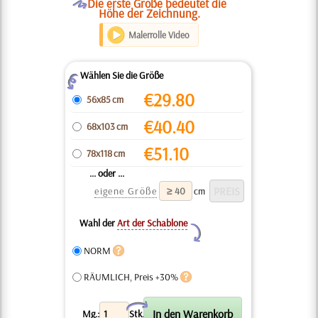
O
Die erste Größe bedeutet die
Höhe der Zeichnung.
Malerrolle Video
Wählen Sie die Größe
Z
€
29.80
56x85 cm
€
40.40
68x103 cm
€
51.10
78x118 cm
... oder ...
eigene Größe
cm
Wahl der
Art der Schablone
Y
NORM
RÄUMLICH, Preis +30%
X
Mg.:
Stk.