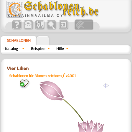
SCHABLONEN
- Katalog -
Beispiele
Hilfe
Vier Lilien
/
Schablonen für Blumen zeichnen
v4001
a