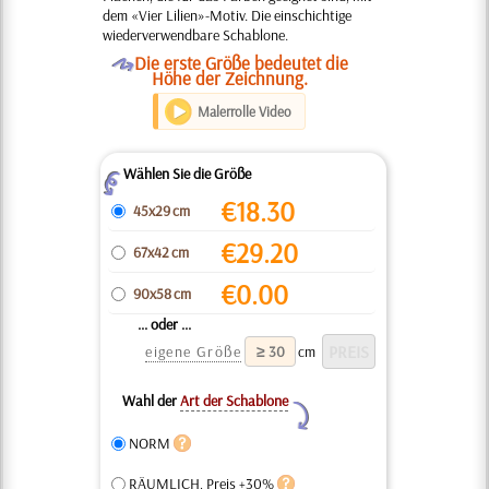
dem «Vier Lilien»-Motiv. Die einschichtige
wiederverwendbare Schablone.
O
Die erste Größe bedeutet die
Höhe der Zeichnung.
Malerrolle Video
Wählen Sie die Größe
Z
€
18.30
45x29 cm
€
29.20
67x42 cm
€
0.00
90x58 cm
... oder ...
eigene Größe
cm
Wahl der
Art der Schablone
Y
NORM
RÄUMLICH, Preis +30%