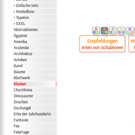
> Einfache Sets
> Medaillons
> Tapeten
> XXXL
Abstraktionen
Ägypten
Empfehlungen
Wi
Amerika
Arten von Schablonen
Arabeske
Architektur
Azteken
Band
Bäume
Blattwerk
Blumen
Chochloma
Dinosaurier
Drachen
Dschungel
Erbe der Jahrhunderte
Fantasie
Fee
Feiertage