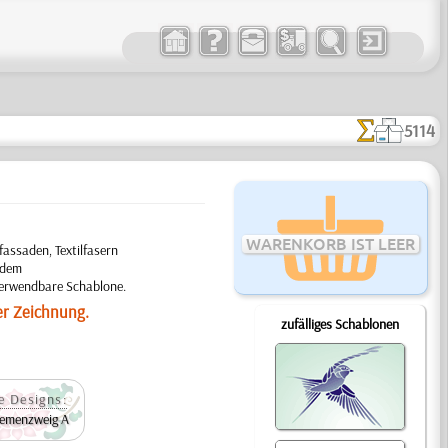
5114
WARENKORB IST LEER
ssaden, Textilfasern
 dem
verwendbare Schablone.
er Zeichnung.
zufälliges Schablonen
e Designs:
emenzweig A