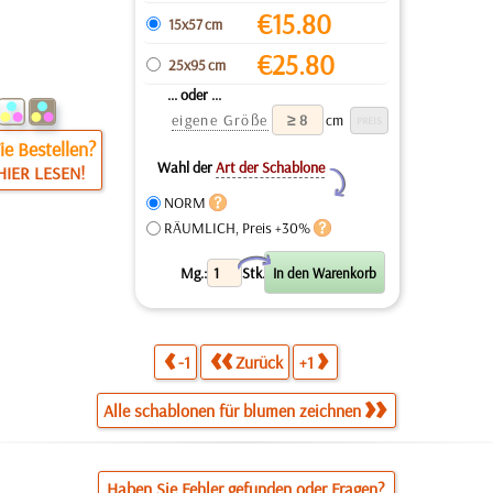
€
15.80
15x57 cm
€
25.80
25x95 cm
... oder ...
eigene Größe
cm
e Bestellen?
Wahl der
Art der Schablone
HIER LESEN!
Y
NORM
RÄUMLICH, Preis +30%
X
Mg.:
Stk.
-1
Zurück
+1
Alle schablonen für blumen zeichnen
Haben Sie Fehler gefunden oder Fragen?