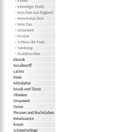
Kinder
lebendiges Wald
Märchen aus England
Meeresmärchen
Mini Zoo
Ornament
Piraten
Schloss der Feen
Spielzeug
Waldmärchen
Klassik
Korallenriff
Latino
Meer
Mittelalter
Musik und Tänze
Olmeken
Ornament
Osten
Phrasen und Buchstaben
Renaissance
Rosen
Schmetterlinge