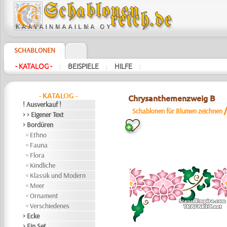
SCHABLONEN
- KATALOG -
BEISPIELE
HILFE
|
|
|
- KATALOG -
Chrysanthemenzweig B
! Ausverkauf !
Schablonen für Blumen zeichnen
> > Eigener Text
> Bordüren
Ethno
Fauna
Flora
Kindliche
Klassik und Modern
Meer
Ornament
Verschiedenes
> Ecke
> Ein Set