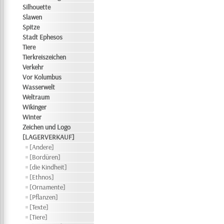
Silhouette
Slawen
Spitze
Stadt Ephesos
Tiere
Tierkreiszeichen
Verkehr
Vor Kolumbus
Wasserwelt
Weltraum
Wikinger
Winter
Zeichen und Logo
[LAGERVERKAUF]
[Andere]
[Bordüren]
[die Kindheit]
[Ethnos]
[Ornamente]
[Pflanzen]
[Texte]
[Tiere]