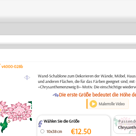
/
v4000-028b
a
Wand-Schablone zum Dekorieren der Wände, Möbel, Hausfa
und anderen Flächen, die für das Färben geeignet sind, mit
«Chrysanthemenzweig B»-Motiv. Die einschichtige wieder
O
Die erste Größe bedeutet die Höhe d
Malerrolle Video
Wählen Sie die Größe
Passend
Z
Chrysanth
€
12.50
10x38 cm