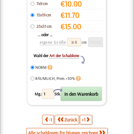
€
10.00
7x9 cm
€
11.70
15x19 cm
€
15.00
25x31 cm
... oder ...
eigene Größe
cm
Wahl der
Art der Schablone
Y
NORM
RÄUMLICH, Preis +30%
X
Mg.:
Stk.
-1
Zurück
+1
Alle schablonen für blumen zeichnen