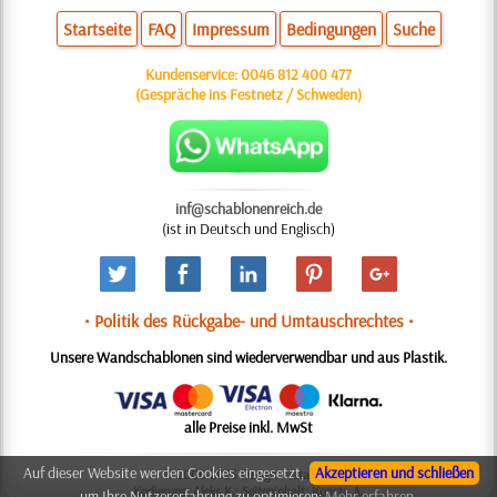
Startseite
FAQ
Impressum
Bedingungen
Suche
Kundenservice:
0046 812 400 477
(Gespräche ins Festnetz / Schweden)
inf@schablonenreich.de
(ist in Deutsch und Englisch)
• Politik des Rückgabe- und Umtauschrechtes •
Unsere Wandschablonen sind wiederverwendbar und aus Plastik.
alle Preise inkl. MwSt
Auf dieser Website werden Cookies eingesetzt,
Akzeptieren und schließen
© 2006-2025 Design: Natali M.
Kodierung: Aleks K.; Seiteninhalt: Konsta A.
um Ihre Nutzererfahrung zu optimieren:
Mehr erfahren.