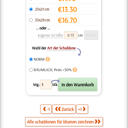
€
13.30
25x21 cm
€
16.70
35x29 cm
... oder ...
eigene Größe
cm
Wahl der
Art der Schablone
Y
NORM
RÄUMLICH, Preis +30%
X
Mg.:
Stk.
-1
Zurück
+1
Alle schablonen für blumen zeichnen