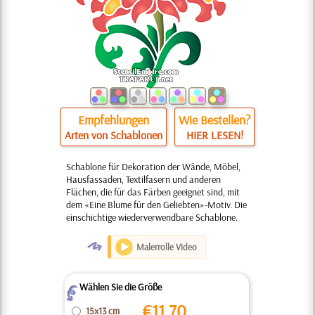
Empfehlungen
Wie Bestellen?
Arten von Schablonen
HIER LESEN!
Schablone für Dekoration der Wände, Möbel,
Hausfassaden, Textilfasern und anderen
Flächen, die für das Färben geeignet sind, mit
dem «Eine Blume für den Geliebten»-Motiv. Die
einschichtige wiederverwendbare Schablone.
O
Malerrolle Video
Wählen Sie die Größe
Z
€
11.70
15x13 cm