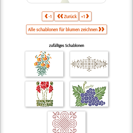
-1
Zurück
+1
Alle schablonen für blumen zeichnen
zufälliges Schablonen