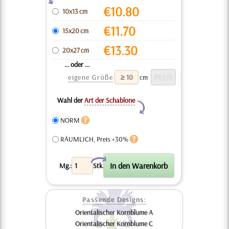
€
10.80
10x13 cm
€
11.70
15x20 cm
€
13.30
20x27 cm
... oder ...
eigene Größe
cm
Wahl der
Art der Schablone
Y
NORM
RÄUMLICH, Preis +30%
X
Mg.:
Stk.
Passende Designs:
Orientalischer Kornblume A
Orientalischer Kornblume C