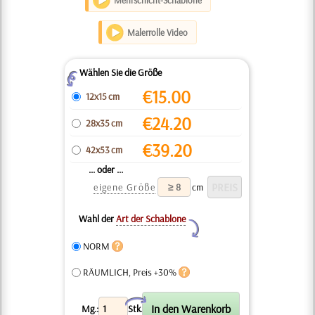
Mehrschicht-Schablone
Malerrolle Video
Wählen Sie die Größe
Z
€
15.00
12x15 cm
€
24.20
28x35 cm
€
39.20
42x53 cm
... oder ...
eigene Größe
cm
Wahl der
Art der Schablone
Y
NORM
RÄUMLICH, Preis +30%
X
Mg.:
Stk.