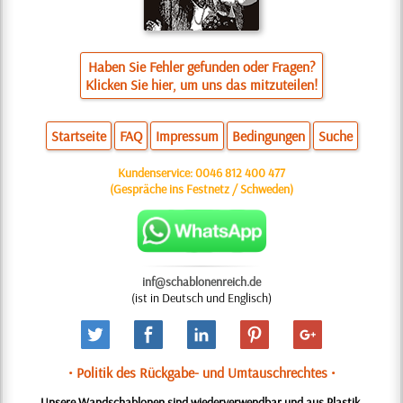
Haben Sie Fehler gefunden oder Fragen?
Klicken Sie hier, um uns das mitzuteilen!
Startseite
FAQ
Impressum
Bedingungen
Suche
Kundenservice:
0046 812 400 477
(Gespräche ins Festnetz / Schweden)
inf@schablonenreich.de
(ist in Deutsch und Englisch)
• Politik des Rückgabe- und Umtauschrechtes •
Unsere Wandschablonen sind wiederverwendbar und aus Plastik.