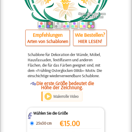
Empfehlungen
Wie Bestellen?
Arten von Schablonen
HIER LESEN!
Schablone für Dekoration der Wände, Möbel,
Hausfassaden, Textilfasern und anderen
Flächen, die für das Färben geeignet sind, mit
dem «Frühling Osterglocken 086b»-Motiv. Die
einschichtige wiederverwendbare Schablone.
O
Die erste Größe bedeutet die
Höhe der Zeichnung.
Malerrolle Video
Wählen Sie die Größe
Z
€
15.00
25x30 cm