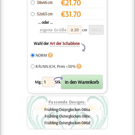
€
21.70
38x46 cm
€
31.70
52x63 cm
... oder ...
eigene Größe
cm
Wahl der
Art der Schablone
Y
NORM
RÄUMLICH, Preis +30%
X
Mg.:
Stk.
Passende Designs:
Frühling Osterglocken 086a
Frühling Osterglocken 086c
Frühling Osterglocken 086d