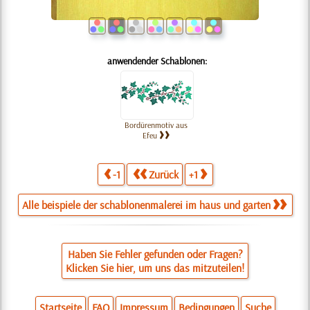
anwendender Schablonen:
Bordürenmotiv aus
Efeu
-1
Zurück
+1
Alle beispiele der schablonenmalerei im haus und garten
Haben Sie Fehler gefunden oder Fragen?
Klicken Sie hier, um uns das mitzuteilen!
Startseite
FAQ
Impressum
Bedingungen
Suche