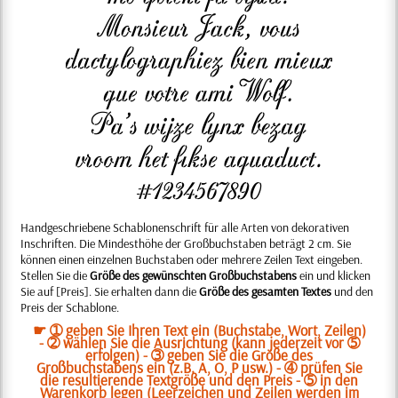
Handgeschriebene Schablonenschrift für alle Arten von dekorativen
Inschriften. Die Mindesthöhe der Großbuchstaben beträgt 2 cm. Sie
können einen einzelnen Buchstaben oder mehrere Zeilen Text eingeben.
Stellen Sie die
Größe des gewünschten Großbuchstabens
ein und klicken
Sie auf [Preis]. Sie erhalten dann die
Größe des gesamten Textes
und den
Preis der Schablone.
☛ ➀ geben Sie Ihren Text ein (Buchstabe, Wort, Zeilen)
- ➁ wählen Sie die Ausrichtung (kann jederzeit vor ➄
erfolgen) - ➂ geben Sie die Größe des
Großbuchstabens ein (z.B. A, O, P usw.) - ➃ prüfen Sie
die resultierende Textgröße und den Preis - ➄ in den
Warenkorb legen (Leerzeichen und Zeilen werden im