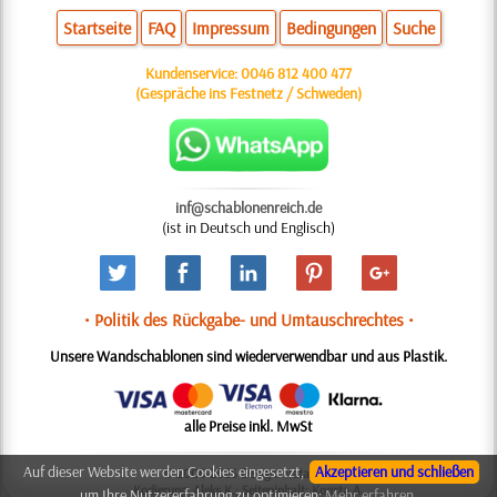
Startseite
FAQ
Impressum
Bedingungen
Suche
Kundenservice:
0046 812 400 477
(Gespräche ins Festnetz / Schweden)
inf@schablonenreich.de
(ist in Deutsch und Englisch)
• Politik des Rückgabe- und Umtauschrechtes •
Unsere Wandschablonen sind wiederverwendbar und aus Plastik.
alle Preise inkl. MwSt
Auf dieser Website werden Cookies eingesetzt,
Akzeptieren und schließen
© 2006-2025 Design: Natali M.
Kodierung: Aleks K.; Seiteninhalt: Konsta A.
um Ihre Nutzererfahrung zu optimieren:
Mehr erfahren.