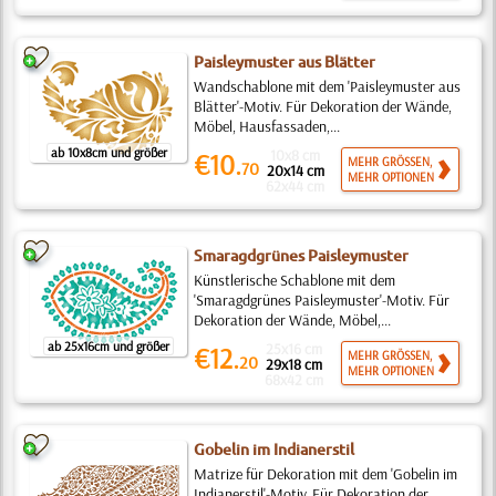
Paisleymuster aus Blätter
Wandschablone mit dem 'Paisleymuster aus
Blätter'-Motiv. Für Dekoration der Wände,
Möbel, Hausfassaden,...
ab 10x8cm und größer
10x8 cm
€10.
MEHR GRÖSSEN,
70
20x14 cm
MEHR OPTIONEN
62x44 cm
Smaragdgrünes Paisleymuster
Künstlerische Schablone mit dem
'Smaragdgrünes Paisleymuster'-Motiv. Für
Dekoration der Wände, Möbel,...
ab 25x16cm und größer
25x16 cm
€12.
MEHR GRÖSSEN,
20
29x18 cm
MEHR OPTIONEN
68x42 cm
Gobelin im Indianerstil
Matrize für Dekoration mit dem 'Gobelin im
Indianerstil'-Motiv. Für Dekoration der