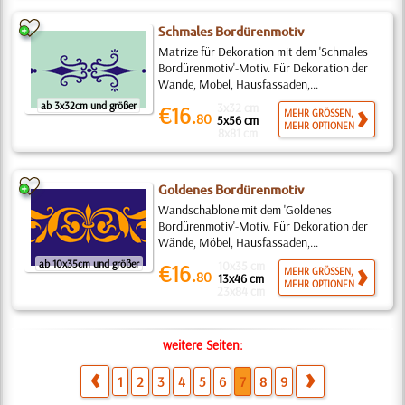
Schmales Bordürenmotiv
Matrize für Dekoration mit dem 'Schmales
Bordürenmotiv'-Motiv. Für Dekoration der
Wände, Möbel, Hausfassaden,...
ab 3x32cm und größer
3x32 cm
€16.
MEHR GRÖSSEN,
80
5x56 cm
MEHR OPTIONEN
8x81 cm
Goldenes Bordürenmotiv
Wandschablone mit dem 'Goldenes
Bordürenmotiv'-Motiv. Für Dekoration der
Wände, Möbel, Hausfassaden,...
ab 10x35cm und größer
10x35 cm
€16.
MEHR GRÖSSEN,
80
13x46 cm
MEHR OPTIONEN
23x84 cm
weitere Seiten:
1
2
3
4
5
6
7
8
9