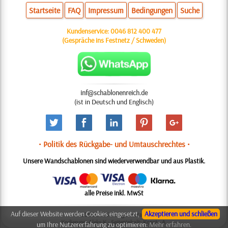
Startseite
FAQ
Impressum
Bedingungen
Suche
Kundenservice:
0046 812 400 477
(Gespräche ins Festnetz / Schweden)
inf@schablonenreich.de
(ist in Deutsch und Englisch)
• Politik des Rückgabe- und Umtauschrechtes •
Unsere Wandschablonen sind wiederverwendbar und aus Plastik.
alle Preise inkl. MwSt
Auf dieser Website werden Cookies eingesetzt,
Akzeptieren und schließen
© 2006-2025 Design: Natali M.
Kodierung: Aleks K.; Seiteninhalt: Konsta A.
um Ihre Nutzererfahrung zu optimieren:
Mehr erfahren.