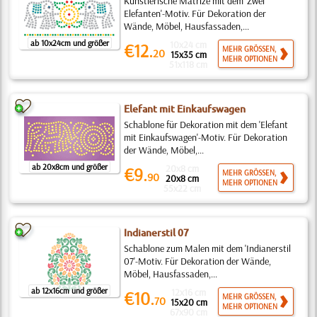
Künstlerische Matrize mit dem 'Zwei
Elefanten'-Motiv. Für Dekoration der
Wände, Möbel, Hausfassaden,...
ab 10x24cm und größer
10x24 cm
€12.
MEHR GRÖSSEN,
20
15x35 cm
MEHR OPTIONEN
51x118 cm
Elefant mit Einkaufswagen
Schablone für Dekoration mit dem 'Elefant
mit Einkaufswagen'-Motiv. Für Dekoration
der Wände, Möbel,...
ab 20x8cm und größer
20x8 cm
€9.
MEHR GRÖSSEN,
90
20x8 cm
MEHR OPTIONEN
55x22 cm
Indianerstil 07
Schablone zum Malen mit dem 'Indianerstil
07'-Motiv. Für Dekoration der Wände,
Möbel, Hausfassaden,...
ab 12x16cm und größer
12x16 cm
€10.
MEHR GRÖSSEN,
70
15x20 cm
MEHR OPTIONEN
67x90 cm