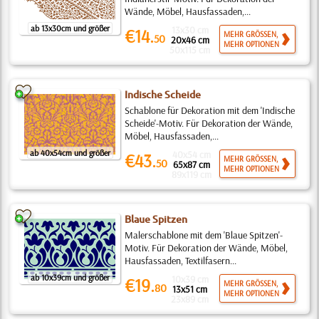
Wände, Möbel, Hausfassaden,...
ab 13x30cm und größer
13x30 cm
€14.
MEHR GRÖSSEN,
50
20x46 cm
MEHR OPTIONEN
50x115 cm
Indische Scheide
Schablone für Dekoration mit dem 'Indische
Scheide'-Motiv. Für Dekoration der Wände,
Möbel, Hausfassaden,...
ab 40x54cm und größer
40x54 cm
€43.
MEHR GRÖSSEN,
50
65x87 cm
MEHR OPTIONEN
89x119 cm
Blaue Spitzen
Malerschablone mit dem 'Blaue Spitzen'-
Motiv. Für Dekoration der Wände, Möbel,
Hausfassaden, Textilfasern...
ab 10x39cm und größer
10x39 cm
€19.
MEHR GRÖSSEN,
80
13x51 cm
MEHR OPTIONEN
23x89 cm