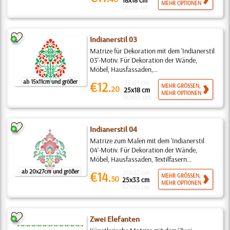
18x18 cm
MEHR OPTIONEN
36x36 cm
Indianerstil 03
Matrize für Dekoration mit dem 'Indianerstil
03'-Motiv. Für Dekoration der Wände,
Möbel, Hausfassaden,...
ab 15x11cm und größer
15x11 cm
€12.
MEHR GRÖSSEN,
20
25x18 cm
MEHR OPTIONEN
90x65 cm
Indianerstil 04
Matrize zum Malen mit dem 'Indianerstil
04'-Motiv. Für Dekoration der Wände,
Möbel, Hausfassaden, Textilfasern...
ab 20x27cm und größer
20x27 cm
€14.
MEHR GRÖSSEN,
50
25x33 cm
MEHR OPTIONEN
67x90 cm
Zwei Elefanten