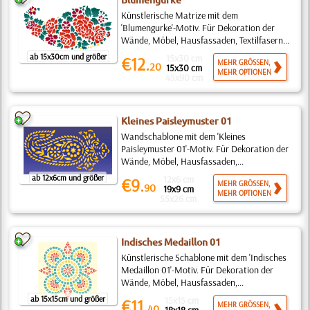
Blumengurke
Künstlerische Matrize mit dem
'Blumengurke'-Motiv. Für Dekoration der
Wände, Möbel, Hausfassaden, Textilfasern...
ab 15x30cm und größer
15x30 cm
€12.
MEHR GRÖSSEN,
20
15x30 cm
MEHR OPTIONEN
45x90 cm
Kleines Paisleymuster 01
Wandschablone mit dem 'Kleines
Paisleymuster 01'-Motiv. Für Dekoration der
Wände, Möbel, Hausfassaden,...
ab 12x6cm und größer
12x6 cm
€9.
MEHR GRÖSSEN,
90
19x9 cm
MEHR OPTIONEN
55x26 cm
Indisches Medaillon 01
Künstlerische Schablone mit dem 'Indisches
Medaillon 01'-Motiv. Für Dekoration der
Wände, Möbel, Hausfassaden,...
ab 15x15cm und größer
15x15 cm
€11.
MEHR GRÖSSEN,
40