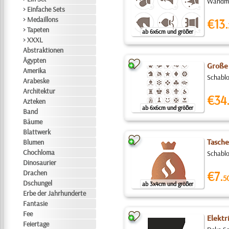
Wandmus
> Einfache Sets
> Medaillons
€13.
> Tapeten
ab 6x6cm und größer
> XXXL
Abstraktionen
Ägypten
Große 
Amerika
Schablo
Arabeske
Architektur
€34
Azteken
ab 6x6cm und größer
Band
Bäume
Blattwerk
Blumen
Tasche
Chochloma
Schablo
Dinosaurier
Drachen
€7.
5
Dschungel
ab 3x4cm und größer
Erbe der Jahrhunderte
Fantasie
Fee
Elektr
Feiertage