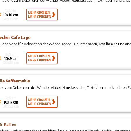
hablone zum Dekorieren der Wände, Möbel, Hausfassaden, Textilfasern und andere
3x4 cm
MEHR GRÖSSEN,
0
10x10 cm
MEHR OPTIONEN
30x31 cm
echer Cafe to go
 Schablone für Dekoration der Wände, Möbel, Hausfassaden, Textilfasern und ande
5x5 cm
MEHR GRÖSSEN,
0
10x9 cm
MEHR OPTIONEN
30x28 cm
lle Kaffeemühle
ne zum Dekorieren der Wände, Möbel, Hausfassaden, Textilfasern und anderen Fläc
3x6 cm
MEHR GRÖSSEN,
0
10x17 cm
MEHR OPTIONEN
30x52 cm
ür Kaffee