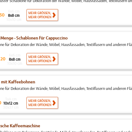
ter Schablone für Dekoration der Wände, Möbel, Hausfassaden, Textilfasern und
6x6 cm
MEHR GRÖSSEN,
30
8x8 cm
MEHR OPTIONEN
10x10 cm
Menge - Schablonen für Cappuccino
ne für Dekoration der Wände, Möbel, Hausfassaden, Textilfasern und anderen Fläch
6x6 cm
.
MEHR GRÖSSEN,
20
8x8 cm
MEHR OPTIONEN
10x10 cm
 mit Kaffeebohnen
ne für Dekoration der Wände, Möbel, Hausfassaden, Textilfasern und anderen Fläch
3x4 cm
MEHR GRÖSSEN,
0
10x12 cm
MEHR OPTIONEN
30x37 cm
ische Kaffeemaschine