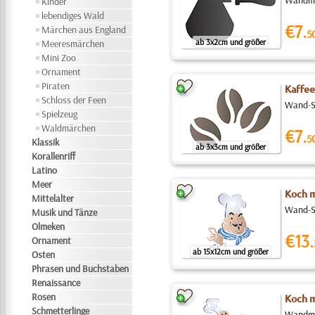
Wandmal
Kinder
lebendiges Wald
€7.
Märchen aus England
5
ab 3x2cm und größer
Meeresmärchen
Mini Zoo
Ornament
Piraten
Kaffe
Schloss der Feen
Wand-Sc
Spielzeug
Waldmärchen
€7.
5
Klassik
ab 3x3cm und größer
Korallenriff
Latino
Meer
Koch m
Mittelalter
Wand-Sc
Musik und Tänze
Olmeken
€13.
Ornament
ab 15x12cm und größer
Osten
Phrasen und Buchstaben
Renaissance
Rosen
Koch m
Schmetterlinge
Wandmus