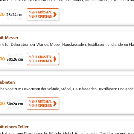
18x17 cm
MEHR GRÖSSEN,
20
26x24 cm
MEHR OPTIONEN
70x63 cm
it Messer
ne für Dekoration der Wände, Möbel, Hausfassaden, Textilfasern und anderen Fläch
20x18 cm
MEHR GRÖSSEN,
00
30x26 cm
MEHR OPTIONEN
90x77 cm
nbieten
hablone zum Dekorieren der Wände, Möbel, Hausfassaden, Textilfasern und andere
20x17 cm
MEHR GRÖSSEN,
00
30x24 cm
MEHR OPTIONEN
90x72 cm
it einem Teller
hablone zum Dekorieren der Wände, Möbel, Hausfassaden, Textilfasern und ander