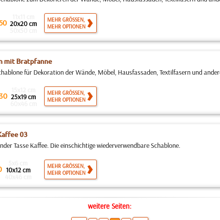
11x11 cm
MEHR GRÖSSEN,
50
20x20 cm
MEHR OPTIONEN
50x50 cm
 mit Bratpfanne
ablone für Dekoration der Wände, Möbel, Hausfassaden, Textilfasern und anderen 
15x12 cm
MEHR GRÖSSEN,
30
25x19 cm
MEHR OPTIONEN
60x46 cm
Kaffee 03
der Tasse Kaffee. Die einschichtige wiederverwendbare Schablone.
5x6 cm
MEHR GRÖSSEN,
0
10x12 cm
MEHR OPTIONEN
40x46 cm
weitere Seiten: