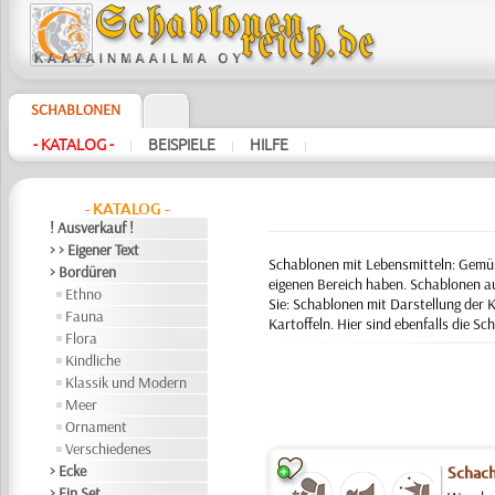
SCHABLONEN
- KATALOG -
BEISPIELE
HILFE
|
|
|
- KATALOG -
! Ausverkauf !
> > Eigener Text
Schablonen mit Lebensmitteln: Gemüse
> Bordüren
eigenen Bereich haben. Schablonen a
Ethno
Sie: Schablonen mit Darstellung der K
Fauna
Kartoffeln. Hier sind ebenfalls die S
Flora
Kindliche
Klassik und Modern
Meer
Ornament
Verschiedenes
> Ecke
Schach
> Ein Set