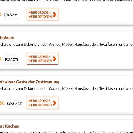
erei wiederverwendbar Schablone für Dekoration der Wände, Möbel, Hausfassaden
3x2 cm
MEHR GRÖSSEN,
0
10x6 cm
MEHR OPTIONEN
30x18 cm
ebohnen
hablone zum Dekorieren der Wände, Möbel, Hausfassaden, Textilfasern und ander
3x3 cm
MEHR GRÖSSEN,
0
10x7 cm
MEHR OPTIONEN
30x22 cm
it einer Geste der Zustimmung
hablone zum Dekorieren der Wände, Möbel, Hausfassaden, Textilfasern und ander
15x12 cm
MEHR GRÖSSEN,
30
25x20 cm
MEHR OPTIONEN
60x48 cm
it Kuchen
ter Schablone für Dekoration der Wände, Möbel, Hausfassaden, Textilfasern und