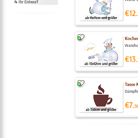
❧ Ihr Entwurf
€12.
ab 11x11cm und größer
Kochen
Wandsch
€13.
ab 15x12cm und größer
Tasse 
Dämpfen
€7.
5
ab 5x6cm und größer