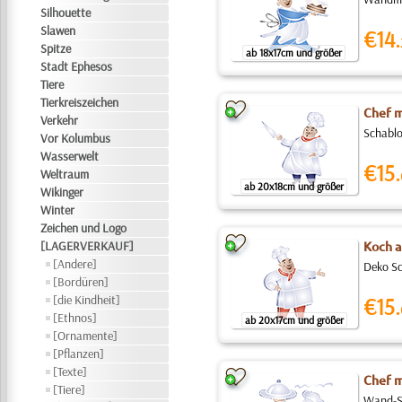
Silhouette
Slawen
€14.
Spitze
ab 18x17cm und größer
Stadt Ephesos
Tiere
Tierkreiszeichen
Chef m
Verkehr
Schablo
Vor Kolumbus
Wasserwelt
€15.
Weltraum
ab 20x18cm und größer
Wikinger
Winter
Zeichen und Logo
[LAGERVERKAUF]
Koch a
[Andere]
Deko Sc
[Bordüren]
[die Kindheit]
€15.
[Ethnos]
ab 20x17cm und größer
[Ornamente]
[Pflanzen]
[Texte]
Chef m
[Tiere]
Wand-Sc