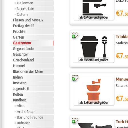
Deko Sc
Halloween
Neues Jahr
€7.
5
Ostern
ab 3x4cm und größer
Fliesen und Mosaik
Freitag der 13
Früchte
Trinkb
Garten
Gastronom
Malerei
Gegenstände
€7.
Gesichter
5
Griechenland
ab 5x5cm und größer
Himmel
Illusionen der Meer
Indien
Manue
Insekten
Schablo
Jugendstil
Kelten
€7.
5
Kindheit
ab 3x6cm und größer
Alice
Arche Noah
Bär und Freunde
Turk f
Indianer