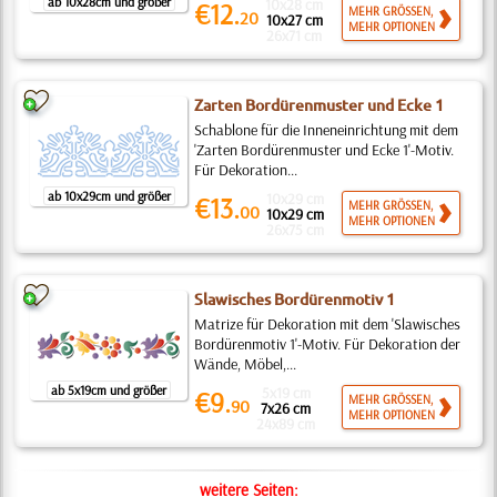
ab 10x28cm und größer
10x28 cm
€12.
MEHR GRÖSSEN,
20
10x27 cm
MEHR OPTIONEN
26x71 cm
Zarten Bordürenmuster und Ecke 1
Schablone für die Inneneinrichtung mit dem
'Zarten Bordürenmuster und Ecke 1'-Motiv.
Für Dekoration...
ab 10x29cm und größer
10x29 cm
€13.
MEHR GRÖSSEN,
00
10x29 cm
MEHR OPTIONEN
26x75 cm
Slawisches Bordürenmotiv 1
Matrize für Dekoration mit dem 'Slawisches
Bordürenmotiv 1'-Motiv. Für Dekoration der
Wände, Möbel,...
ab 5x19cm und größer
5x19 cm
€9.
MEHR GRÖSSEN,
90
7x26 cm
MEHR OPTIONEN
24x89 cm
weitere Seiten: