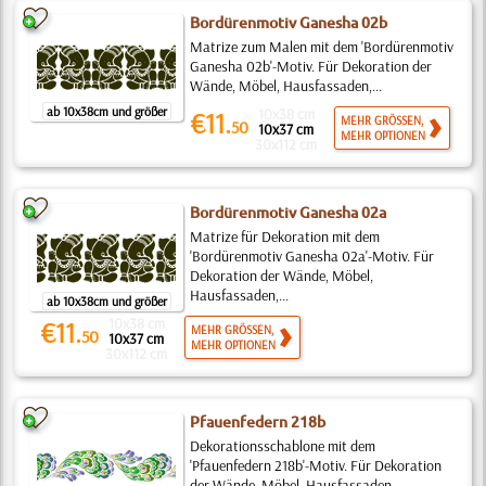
Bordürenmotiv Ganesha 02b
Matrize zum Malen mit dem 'Bordürenmotiv
Ganesha 02b'-Motiv. Für Dekoration der
Wände, Möbel, Hausfassaden,...
ab 10x38cm und größer
10x38 cm
€11.
MEHR GRÖSSEN,
50
10x37 cm
MEHR OPTIONEN
30x112 cm
Bordürenmotiv Ganesha 02a
Matrize für Dekoration mit dem
'Bordürenmotiv Ganesha 02a'-Motiv. Für
Dekoration der Wände, Möbel,
Hausfassaden,...
ab 10x38cm und größer
10x38 cm
€11.
MEHR GRÖSSEN,
50
10x37 cm
MEHR OPTIONEN
30x112 cm
Pfauenfedern 218b
Dekorationsschablone mit dem
'Pfauenfedern 218b'-Motiv. Für Dekoration
der Wände, Möbel, Hausfassaden,...