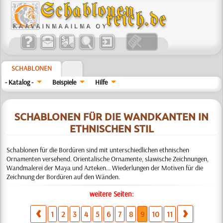
SCHABLONEN
- Katalog -
Beispiele
Hilfe
SCHABLONEN FÜR DIE WANDKANTEN IN
ETHNISCHEN STIL
Schablonen für die Bordüren sind mit unterschiedlichen ethnischen
Ornamenten versehend. Orientalische Ornamente, slawische Zeichnungen,
Wandmalerei der Maya und Azteken… Wiederlungen der Motiven für die
Zeichnung der Bordüren auf den Wänden.
weitere Seiten:
1
2
3
4
5
6
7
8
9
10
11