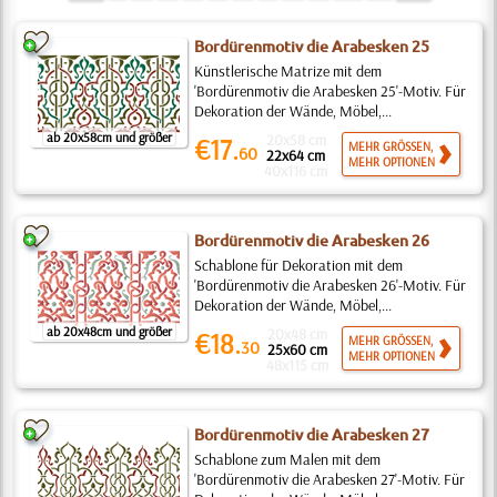
Bordürenmotiv die Arabesken 25
Künstlerische Matrize mit dem
'Bordürenmotiv die Arabesken 25'-Motiv. Für
Dekoration der Wände, Möbel,...
ab 20x58cm und größer
20x58 cm
€17.
MEHR GRÖSSEN,
60
22x64 cm
MEHR OPTIONEN
40x116 cm
Bordürenmotiv die Arabesken 26
Schablone für Dekoration mit dem
'Bordürenmotiv die Arabesken 26'-Motiv. Für
Dekoration der Wände, Möbel,...
ab 20x48cm und größer
20x48 cm
€18.
MEHR GRÖSSEN,
30
25x60 cm
MEHR OPTIONEN
48x115 cm
Bordürenmotiv die Arabesken 27
Schablone zum Malen mit dem
'Bordürenmotiv die Arabesken 27'-Motiv. Für