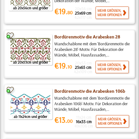
Dekoration der Wände, Möbel,...
ab 20x56cm und größer
20x56 cm
€19.
MEHR GRÖSSEN,
80
25x69 cm
MEHR OPTIONEN
42x117 cm
Bordürenmotiv die Arabesken 28
Wandschablone mit dem 'Bordürenmotiv die
Arabesken 28'-Motiv. Für Dekoration der
Wände, Möbel, Hausfassaden,...
ab 20x53cm und größer
20x53 cm
€19.
MEHR GRÖSSEN,
10
25x65 cm
MEHR OPTIONEN
42x109 cm
Bordürenmotiv die Arabesken 106b
Wandschablone mit dem 'Bordürenmotiv die
Arabesken 106b'-Motiv. Für Dekoration der
Wände, Möbel, Hausfassaden,...
ab 11x24cm und größer
11x24 cm
€13.
MEHR GRÖSSEN,
00
16x35 cm
MEHR OPTIONEN
49x106 cm