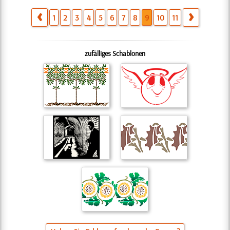
1
2
3
4
5
6
7
8
9
10
11
zufälliges Schablonen