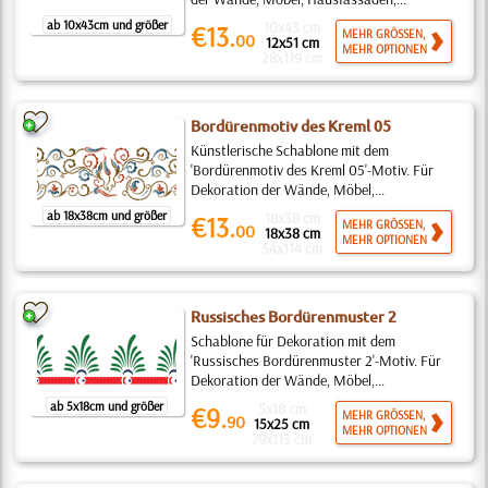
ab 10x43cm und größer
10x43 cm
€13.
MEHR GRÖSSEN,
00
12x51 cm
MEHR OPTIONEN
28x119 cm
Bordürenmotiv des Kreml 05
Künstlerische Schablone mit dem
'Bordürenmotiv des Kreml 05'-Motiv. Für
Dekoration der Wände, Möbel,...
ab 18x38cm und größer
18x38 cm
€13.
MEHR GRÖSSEN,
00
18x38 cm
MEHR OPTIONEN
54x114 cm
Russisches Bordürenmuster 2
Schablone für Dekoration mit dem
'Russisches Bordürenmuster 2'-Motiv. Für
Dekoration der Wände, Möbel,...
ab 5x18cm und größer
5x18 cm
€9.
MEHR GRÖSSEN,
90
15x25 cm
MEHR OPTIONEN
79x113 cm