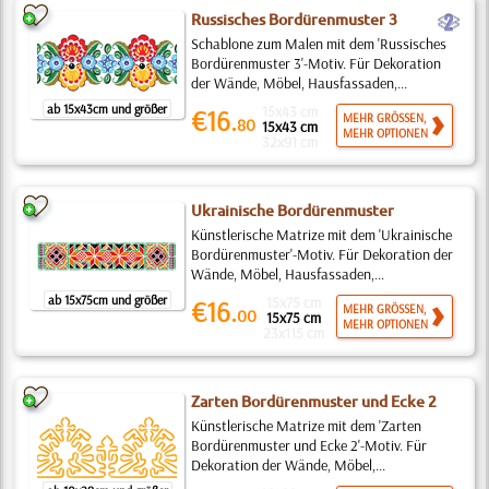
b
Russisches Bordürenmuster 3
Schablone zum Malen mit dem 'Russisches
Bordürenmuster 3'-Motiv. Für Dekoration
der Wände, Möbel, Hausfassaden,...
ab 15x43cm und größer
15x43 cm
€16.
MEHR GRÖSSEN,
80
15x43 cm
MEHR OPTIONEN
32x91 cm
Ukrainische Bordürenmuster
Künstlerische Matrize mit dem 'Ukrainische
Bordürenmuster'-Motiv. Für Dekoration der
Wände, Möbel, Hausfassaden,...
ab 15x75cm und größer
15x75 cm
€16.
MEHR GRÖSSEN,
00
15x75 cm
MEHR OPTIONEN
23x115 cm
Zarten Bordürenmuster und Ecke 2
Künstlerische Matrize mit dem 'Zarten
Bordürenmuster und Ecke 2'-Motiv. Für
Dekoration der Wände, Möbel,...