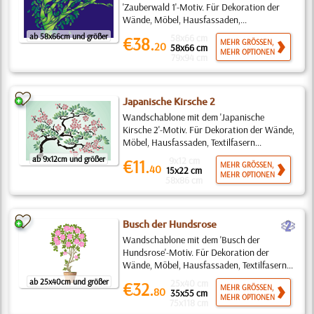
'Zauberwald 1'-Motiv. Für Dekoration der
Wände, Möbel, Hausfassaden,...
ab 58x66cm und größer
58x66 cm
€38.
MEHR GRÖSSEN,
20
58x66 cm
MEHR OPTIONEN
79x94 cm
Japanische Kirsche 2
Wandschablone mit dem 'Japanische
Kirsche 2'-Motiv. Für Dekoration der Wände,
Möbel, Hausfassaden, Textilfasern...
ab 9x12cm und größer
9x12 cm
€11.
MEHR GRÖSSEN,
40
15x22 cm
MEHR OPTIONEN
58x86 cm
b
Busch der Hundsrose
Wandschablone mit dem 'Busch der
Hundsrose'-Motiv. Für Dekoration der
Wände, Möbel, Hausfassaden, Textilfasern...
ab 25x40cm und größer
25x40 cm
€32.
MEHR GRÖSSEN,
80
35x55 cm
MEHR OPTIONEN
75x118 cm