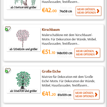
Hausfassaden, Textilfasern...
ab 51x41cm und größer
51x41 cm
€42.
MEHR GRÖSSEN,
00
74x58 cm
MEHR OPTIONEN
132x104 cm
Kirschbaum
Malerschablone mit dem 'Kirschbaum'-
Motiv. Für Dekoration der Wände, Möbel,
Hausfassaden, Textilfasern...
ab 120x82cm und größer
120x82 cm
€51.
MEHR GRÖSSEN,
10
148x100 cm
MEHR OPTIONEN
177x120 cm
Große Eiche
Matrize für Dekoration mit dem 'Große
Eiche'-Motiv. Für Dekoration der Wände,
Möbel, Hausfassaden, Textilfasern...
ab 50x67cm und größer
50x67 cm
€41.
MEHR GRÖSSEN,
20
81x109 cm
MEHR OPTIONEN
117x152 cm