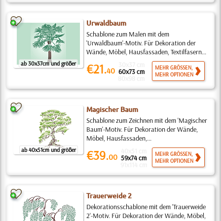
Urwaldbaum
Schablone zum Malen mit dem
'Urwaldbaum'-Motiv. Für Dekoration der
Wände, Möbel, Hausfassaden, Textilfasern...
ab 30x37cm und größer
30x37 cm
€21.
MEHR GRÖSSEN,
40
60x73 cm
MEHR OPTIONEN
80x98 cm
Magischer Baum
Schablone zum Zeichnen mit dem 'Magischer
Baum'-Motiv. Für Dekoration der Wände,
Möbel, Hausfassaden,...
ab 40x51cm und größer
40x51 cm
€39.
MEHR GRÖSSEN,
00
59x74 cm
MEHR OPTIONEN
91x114 cm
Trauerweide 2
Dekorationsschablone mit dem 'Trauerweide
2'-Motiv. Für Dekoration der Wände, Möbel,