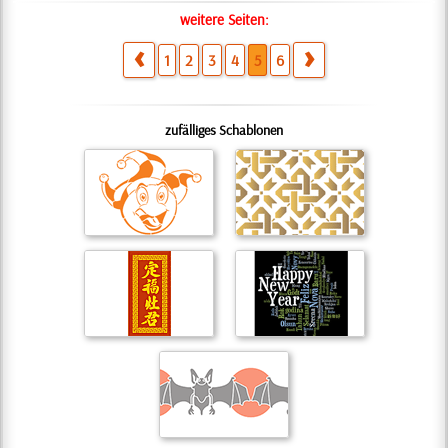
weitere Seiten:
1
2
3
4
5
6
zufälliges Schablonen