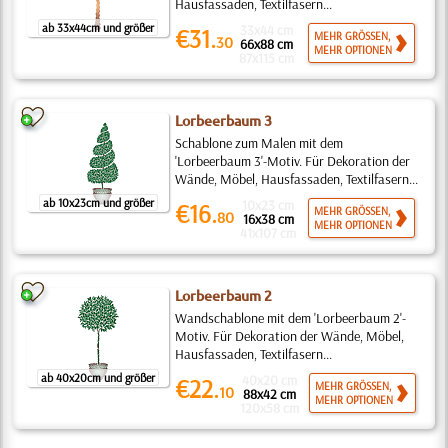
Hausfassaden, Textilfasern...
ab 33x44cm und größer
33x44 cm
€31.
MEHR GRÖSSEN,
30
66x88 cm
MEHR OPTIONEN
87x115 cm
Lorbeerbaum 3
Schablone zum Malen mit dem
'Lorbeerbaum 3'-Motiv. Für Dekoration der
Wände, Möbel, Hausfassaden, Textilfasern...
ab 10x23cm und größer
10x23 cm
€16.
MEHR GRÖSSEN,
80
16x38 cm
MEHR OPTIONEN
41x107 cm
Lorbeerbaum 2
Wandschablone mit dem 'Lorbeerbaum 2'-
Motiv. Für Dekoration der Wände, Möbel,
Hausfassaden, Textilfasern...
ab 40x20cm und größer
40x20 cm
€22.
MEHR GRÖSSEN,
10
88x42 cm
MEHR OPTIONEN
120x58 cm