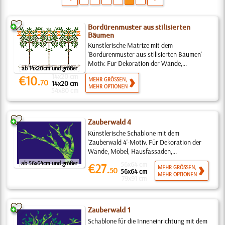
Bordürenmuster aus stilisierten
Bäumen
Künstlerische Matrize mit dem
'Bordürenmuster aus stilisierten Bäumen'-
Motiv. Für Dekoration der Wände,...
ab 14x20cm und größer
14x20 cm
€10.
MEHR GRÖSSEN,
70
14x20 cm
MEHR OPTIONEN
54x80 cm
Zauberwald 4
Künstlerische Schablone mit dem
'Zauberwald 4'-Motiv. Für Dekoration der
Wände, Möbel, Hausfassaden,...
ab 56x64cm und größer
56x64 cm
€27.
MEHR GRÖSSEN,
50
56x64 cm
MEHR OPTIONEN
79x91 cm
Zauberwald 1
Schablone für die Inneneinrichtung mit dem