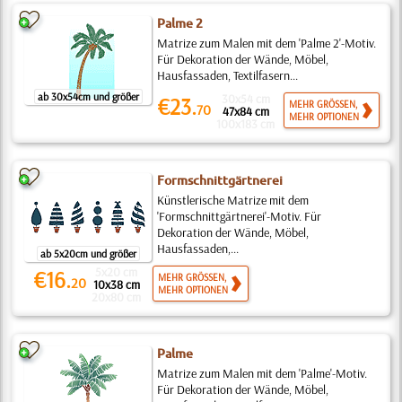
Palme 2
Matrize zum Malen mit dem 'Palme 2'-Motiv.
Für Dekoration der Wände, Möbel,
Hausfassaden, Textilfasern...
ab 30x54cm und größer
30x54 cm
€23.
MEHR GRÖSSEN,
70
47x84 cm
MEHR OPTIONEN
100x183 cm
Formschnittgärtnerei
Künstlerische Matrize mit dem
'Formschnittgärtnerei'-Motiv. Für
Dekoration der Wände, Möbel,
Hausfassaden,...
ab 5x20cm und größer
5x20 cm
€16.
MEHR GRÖSSEN,
20
10x38 cm
MEHR OPTIONEN
20x80 cm
Palme
Matrize zum Malen mit dem 'Palme'-Motiv.
Für Dekoration der Wände, Möbel,