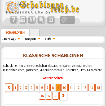
SCHABLONEN
- Katalog -
Beispiele
Hilfe
KLASSISCHE SCHABLONEN
Schablonen mit unterschiedlichen klassischen Stilen: venezianischen,
mittelalterlichen, gotischen, viktorianischen u.a. Bordüren, Sims, Ornamente.
weitere Seiten:
1
2
3
4
5
6
7
8
9
10
11
12
13
14
15
16
17
18