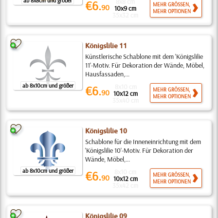
ab 8x8cm und größer
8x8 cm
€6.
MEHR GRÖSSEN,
90
10x9 cm
MEHR OPTIONEN
35x32 cm
Königslilie 11
Künstlerische Schablone mit dem 'Königslilie
11'-Motiv. Für Dekoration der Wände, Möbel,
Hausfassaden,...
ab 8x10cm und größer
8x10 cm
€6.
MEHR GRÖSSEN,
90
10x12 cm
MEHR OPTIONEN
35x40 cm
Königslilie 10
Schablone für die Inneneinrichtung mit dem
'Königslilie 10'-Motiv. Für Dekoration der
Wände, Möbel,...
ab 8x10cm und größer
8x10 cm
€6.
MEHR GRÖSSEN,
90
10x12 cm
MEHR OPTIONEN
35x42 cm
Königslilie 09