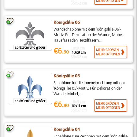
MEHR OPTIONEN
35x32 cm
Königslilie 06
Wandschablone mit dem 'Königslilie 06'-
Motiv. Für Dekoration der Wände, Möbel,
Hausfassaden, Textilfasern...
ab 8x8cm und größer
8x8 cm
€6.
MEHR GRÖSSEN,
90
10x9 cm
MEHR OPTIONEN
35x32 cm
Königslilie 05
Schablone für die Inneneinrichtung mit dem
'Königslilie 05'-Motiv. Für Dekoration der
Wände, Möbel,...
ab 8x9cm und größer
8x9 cm
€6.
MEHR GRÖSSEN,
90
10x11 cm
MEHR OPTIONEN
35x37 cm
Königslilie 04
Schablone zum Zeichnen mit dem 'Königslilie