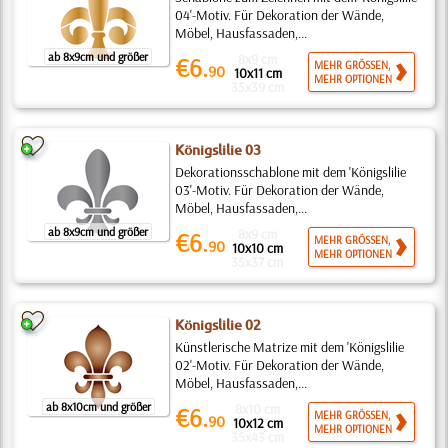
04'-Motiv. Für Dekoration der Wände,
Möbel, Hausfassaden,...
ab 8x9cm und größer
8x9 cm
€6.
MEHR GRÖSSEN,
90
10x11 cm
MEHR OPTIONEN
35x39 cm
Königslilie 03
Dekorationsschablone mit dem 'Königslilie
03'-Motiv. Für Dekoration der Wände,
Möbel, Hausfassaden,...
ab 8x9cm und größer
8x9 cm
€6.
MEHR GRÖSSEN,
90
10x10 cm
MEHR OPTIONEN
35x37 cm
Königslilie 02
Künstlerische Matrize mit dem 'Königslilie
02'-Motiv. Für Dekoration der Wände,
Möbel, Hausfassaden,...
ab 8x10cm und größer
8x10 cm
€6.
MEHR GRÖSSEN,
90
10x12 cm
MEHR OPTIONEN
35x43 cm