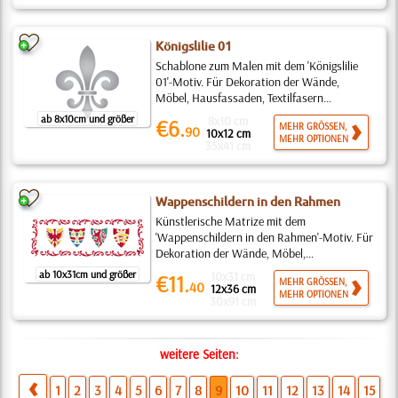
Königslilie 01
Schablone zum Malen mit dem 'Königslilie
01'-Motiv. Für Dekoration der Wände,
Möbel, Hausfassaden, Textilfasern...
ab 8x10cm und größer
8x10 cm
€6.
MEHR GRÖSSEN,
90
10x12 cm
MEHR OPTIONEN
35x41 cm
Wappenschildern in den Rahmen
Künstlerische Matrize mit dem
'Wappenschildern in den Rahmen'-Motiv. Für
Dekoration der Wände, Möbel,...
ab 10x31cm und größer
10x31 cm
€11.
MEHR GRÖSSEN,
40
12x36 cm
MEHR OPTIONEN
30x91 cm
weitere Seiten:
1
2
3
4
5
6
7
8
9
10
11
12
13
14
15