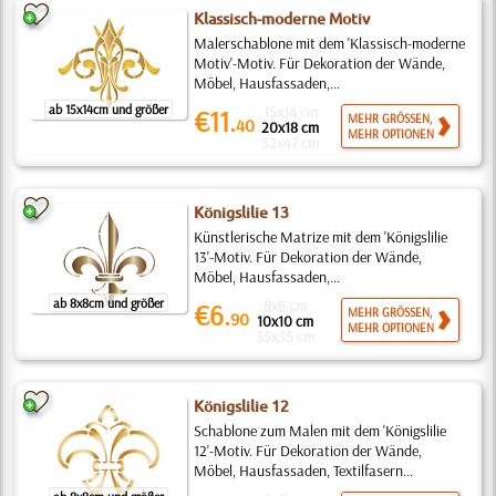
Klassisch-moderne Motiv
Malerschablone mit dem 'Klassisch-moderne
Motiv'-Motiv. Für Dekoration der Wände,
Möbel, Hausfassaden,...
ab 15x14cm und größer
15x14 cm
€11.
MEHR GRÖSSEN,
40
20x18 cm
MEHR OPTIONEN
52x47 cm
Königslilie 13
Künstlerische Matrize mit dem 'Königslilie
13'-Motiv. Für Dekoration der Wände,
Möbel, Hausfassaden,...
ab 8x8cm und größer
8x8 cm
€6.
MEHR GRÖSSEN,
90
10x10 cm
MEHR OPTIONEN
35x35 cm
Königslilie 12
Schablone zum Malen mit dem 'Königslilie
12'-Motiv. Für Dekoration der Wände,
Möbel, Hausfassaden, Textilfasern...