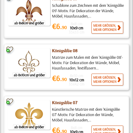
Schablone zum Zeichnen mit dem 'Königslilie
09'-Motiv. Für Dekoration der Wände,
Möbel, Hausfassaden,...
ab 8x8cm und größer
8x8 cm
€6.
MEHR GRÖSSEN,
90
10x9 cm
MEHR OPTIONEN
35x33 cm
Königslilie 08
Matrize zum Malen mit dem 'Königslilie 08'-
Motiv. Für Dekoration der Wände, Möbel,
Hausfassaden, Textilfasern...
ab 8x10cm und größer
8x10 cm
€6.
MEHR GRÖSSEN,
90
10x12 cm
MEHR OPTIONEN
35x42 cm
Königslilie 07
Künstlerische Matrize mit dem 'Königslilie
07'-Motiv. Für Dekoration der Wände,
Möbel, Hausfassaden,...
ab 8x8cm und größer
8x8 cm
€6.
MEHR GRÖSSEN,
90
10x9 cm