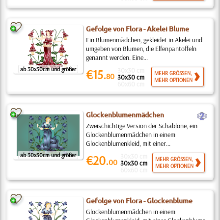
Gefolge von Flora - Akelei Blume
Ein Blumenmädchen, gekleidet in Akelei und
umgeben von Blumen, die Elfenpantoffeln
genannt werden. Eine...
ab 30x30cm und größer
30x30 cm
€15.
MEHR GRÖSSEN,
80
30x30 cm
MEHR OPTIONEN
60x60 cm
b
Glockenblumenmädchen
Zweischichtige Version der Schablone, ein
Glockenblumenmädchen in einem
Glockenblumenkleid, mit einer...
ab 30x30cm und größer
30x30 cm
€20.
MEHR GRÖSSEN,
00
30x30 cm
MEHR OPTIONEN
60x60 cm
Gefolge von Flora - Glockenblume
Glockenblumenmädchen in einem