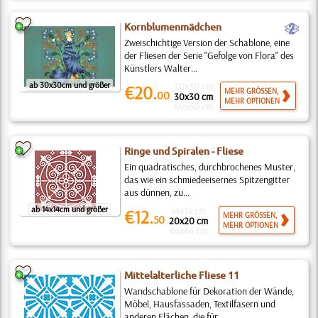
b
Kornblumenmädchen
Zweischichtige Version der Schablone, eine
der Fliesen der Serie "Gefolge von Flora" des
Künstlers Walter...
ab 30x30cm und größer
30x30 cm
€20.
MEHR GRÖSSEN,
00
30x30 cm
MEHR OPTIONEN
60x60 cm
Ringe und Spiralen - Fliese
Ein quadratisches, durchbrochenes Muster,
das wie ein schmiedeeisernes Spitzengitter
aus dünnen, zu...
ab 14x14cm und größer
14x14 cm
€12.
MEHR GRÖSSEN,
50
20x20 cm
MEHR OPTIONEN
46x46 cm
Mittelalterliche Fliese 11
Wandschablone für Dekoration der Wände,
Möbel, Hausfassaden, Textilfasern und
anderen Flächen, die für...