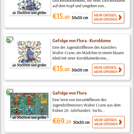
Glockenblumenkleid, mit einer Glockenblume
auf dem Kopf und umgeben von...
ab 30x30cm und größer
30x30 cm
€15.
MEHR GRÖSSEN,
80
30x30 cm
MEHR OPTIONEN
60x60 cm
Gefolge von Flora - Kornblume
Eine der Jugendstilfliesen des Künstlers
Walter Crane, ein Mädchen in einem blauen
Kleid mit einer Kornblumenkrone,...
ab 30x30cm und größer
30x30 cm
€15.
MEHR GRÖSSEN,
80
30x30 cm
MEHR OPTIONEN
60x60 cm
Gefolge von Flora
Eine Serie von Keramikfliesen des
Jugendstilmeisters Walter Crane aus dem
frühen 20. Jahrhundert. Sechs...
ab 30x30cm und größer
30x30 cm
€69.
MEHR GRÖSSEN,
20
30x30 cm
MEHR OPTIONEN
60x60 cm