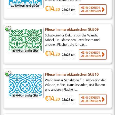
ab 10x10cm und größer
10x10 cm
€14.
MEHR GRÖSSEN,
20
25x25 cm
MEHR OPTIONEN
50x50 cm
Fliese im marokkanischen Stil 09
Schablone für Dekoration der Wände,
Möbel, Hausfassaden, Textilfasern und
anderen Flächen, die für das...
ab 8x8cm und größer
8x8 cm
€14.
MEHR GRÖSSEN,
20
25x25 cm
MEHR OPTIONEN
50x50 cm
Fliese im marokkanischen Stil 10
Wandmuster Schablone für Dekoration der
Wände, Möbel, Hausfassaden, Textilfasern
und anderen Flächen,...
ab 6x6cm und größer
6x6 cm
€14.
MEHR GRÖSSEN,
20
25x25 cm
MEHR OPTIONEN
50x50 cm