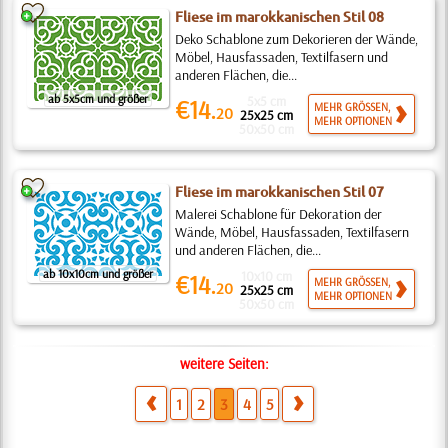
Fliese im marokkanischen Stil 08
Deko Schablone zum Dekorieren der Wände,
Möbel, Hausfassaden, Textilfasern und
anderen Flächen, die...
ab 5x5cm und größer
5x5 cm
€14.
MEHR GRÖSSEN,
20
25x25 cm
MEHR OPTIONEN
50x50 cm
Fliese im marokkanischen Stil 07
Malerei Schablone für Dekoration der
Wände, Möbel, Hausfassaden, Textilfasern
und anderen Flächen, die...
ab 10x10cm und größer
10x10 cm
€14.
MEHR GRÖSSEN,
20
25x25 cm
MEHR OPTIONEN
50x50 cm
weitere Seiten:
1
2
3
4
5