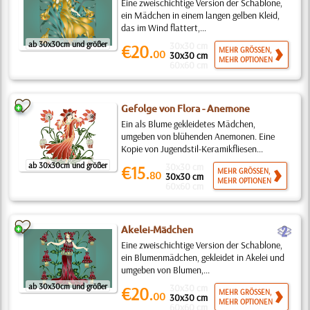
Eine zweischichtige Version der Schablone,
ein Mädchen in einem langen gelben Kleid,
das im Wind flattert,...
ab 30x30cm und größer
30x30 cm
€20.
MEHR GRÖSSEN,
00
30x30 cm
MEHR OPTIONEN
60x60 cm
Gefolge von Flora - Anemone
Ein als Blume gekleidetes Mädchen,
umgeben von blühenden Anemonen. Eine
Kopie von Jugendstil-Keramikfliesen...
ab 30x30cm und größer
30x30 cm
€15.
MEHR GRÖSSEN,
80
30x30 cm
MEHR OPTIONEN
60x60 cm
b
Akelei-Mädchen
Eine zweischichtige Version der Schablone,
ein Blumenmädchen, gekleidet in Akelei und
umgeben von Blumen,...
ab 30x30cm und größer
30x30 cm
€20.
MEHR GRÖSSEN,
00
30x30 cm
MEHR OPTIONEN
60x60 cm