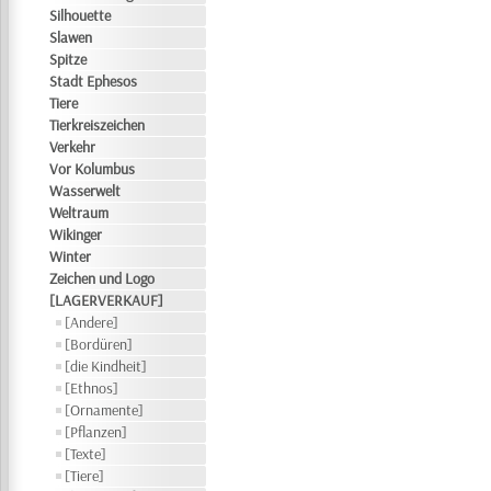
Silhouette
Slawen
Spitze
Stadt Ephesos
Tiere
Tierkreiszeichen
Verkehr
Vor Kolumbus
Wasserwelt
Weltraum
Wikinger
Winter
Zeichen und Logo
[LAGERVERKAUF]
[Andere]
[Bordüren]
[die Kindheit]
[Ethnos]
[Ornamente]
[Pflanzen]
[Texte]
[Tiere]