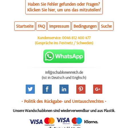
Haben Sie Fehler gefunden oder Fragen?
Klicken Sie hier, um uns das mitzuteilen!
Startseite
FAQ
Impressum
Bedingungen
Suche
Kundenservice:
0046 812 400 477
(Gespräche ins Festnetz / Schweden)
inf@schablonenreich.de
(ist in Deutsch und Englisch)
• Politik des Rückgabe- und Umtauschrechtes •
Unsere Wandschablonen sind wiederverwendbar und aus Plastik.