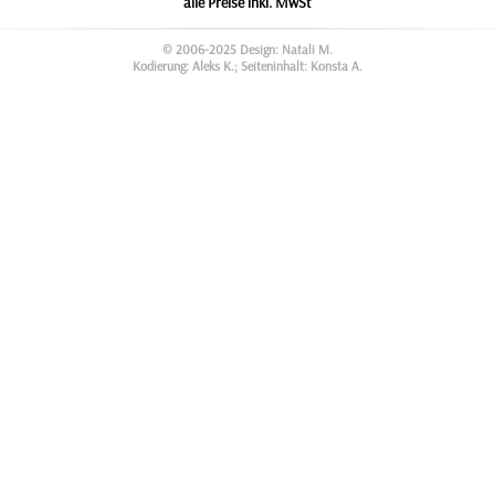
alle Preise inkl. MwSt
© 2006-2025 Design: Natali M.
Kodierung: Aleks K.; Seiteninhalt: Konsta A.