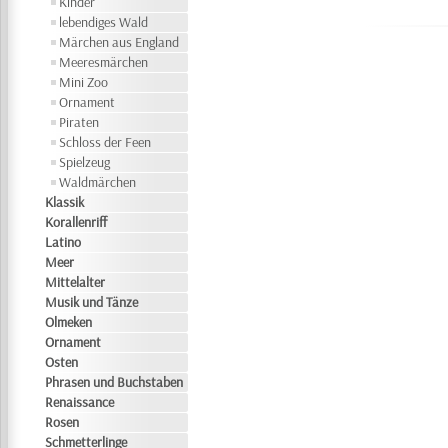
Kinder
lebendiges Wald
Märchen aus England
Meeresmärchen
Mini Zoo
Ornament
Piraten
Schloss der Feen
Spielzeug
Waldmärchen
Klassik
Korallenriff
Latino
Meer
Mittelalter
Musik und Tänze
Olmeken
Ornament
Osten
Phrasen und Buchstaben
Renaissance
Rosen
Schmetterlinge