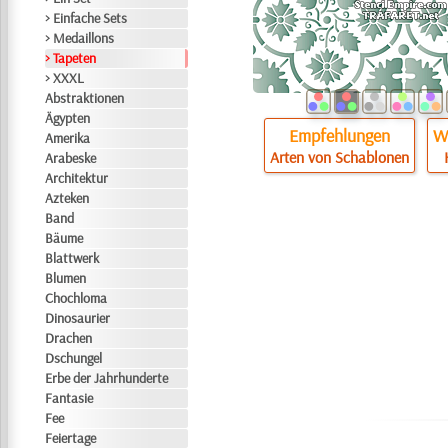
> Einfache Sets
> Medaillons
> Tapeten
> XXXL
Abstraktionen
Ägypten
Empfehlungen
Wi
Amerika
Arten von Schablonen
Arabeske
Architektur
Azteken
Band
Bäume
Blattwerk
Blumen
Chochloma
Dinosaurier
Drachen
Dschungel
Erbe der Jahrhunderte
Fantasie
Fee
Feiertage