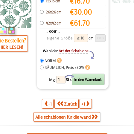
€
16.70
15x15 cm
€
30.00
26x26 cm
€
61.70
42x42 cm
... oder ...
eigene Größe
cm
e Bestellen?
HIER LESEN!
Wahl der
Art der Schablone
Y
NORM
RÄUMLICH, Preis +30%
X
Mg.:
Stk.
-1
Zurück
+1
Alle schablonen für die wand