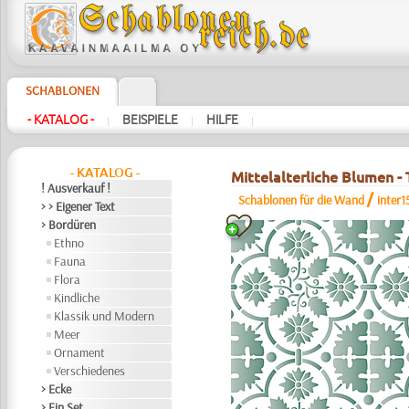
SCHABLONEN
- KATALOG -
BEISPIELE
HILFE
|
|
|
- KATALOG -
Mittelalterliche Blumen -
! Ausverkauf !
/
Schablonen für die Wand
inter1
> > Eigener Text
> Bordüren
Ethno
Fauna
Flora
Kindliche
Klassik und Modern
Meer
Ornament
Verschiedenes
> Ecke
> Ein Set