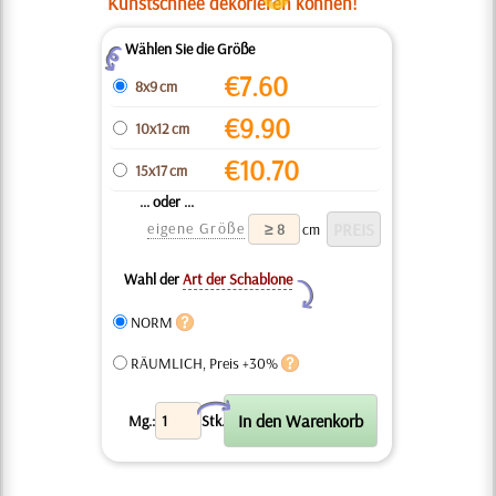
Kunstschnee dekorieren können!
Wählen Sie die Größe
Z
€
7.60
8x9 cm
€
9.90
10x12 cm
€
10.70
15x17 cm
... oder ...
eigene Größe
cm
Wahl der
Art der Schablone
Y
NORM
RÄUMLICH, Preis +30%
X
Mg.:
Stk.