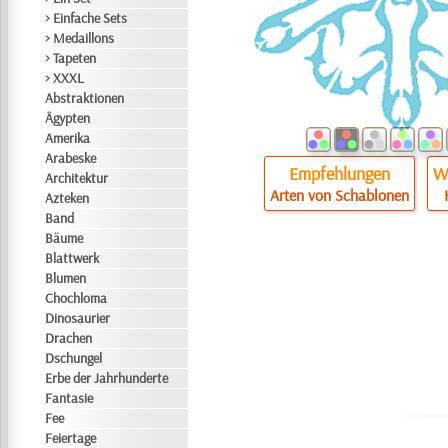
> Einfache Sets
> Medaillons
> Tapeten
> XXXL
Abstraktionen
Ägypten
Amerika
Arabeske
Empfehlungen
Wi
Architektur
Arten von Schablonen
Azteken
Band
Bäume
Blattwerk
Blumen
Chochloma
Dinosaurier
Drachen
Dschungel
Erbe der Jahrhunderte
Fantasie
Fee
Feiertage