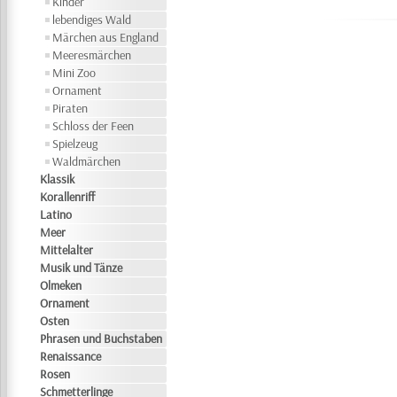
Kinder
lebendiges Wald
Märchen aus England
Meeresmärchen
Mini Zoo
Ornament
Piraten
Schloss der Feen
Spielzeug
Waldmärchen
Klassik
Korallenriff
Latino
Meer
Mittelalter
Musik und Tänze
Olmeken
Ornament
Osten
Phrasen und Buchstaben
Renaissance
Rosen
Schmetterlinge