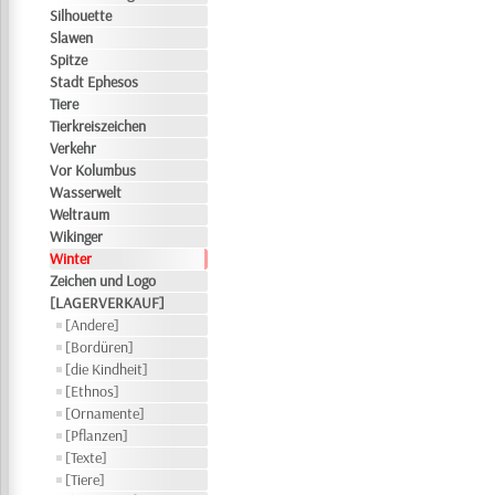
Silhouette
Slawen
Spitze
Stadt Ephesos
Tiere
Tierkreiszeichen
Verkehr
Vor Kolumbus
Wasserwelt
Weltraum
Wikinger
Winter
Zeichen und Logo
[LAGERVERKAUF]
[Andere]
[Bordüren]
[die Kindheit]
[Ethnos]
[Ornamente]
[Pflanzen]
[Texte]
[Tiere]