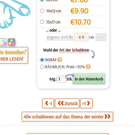
€
9.90
10x12 cm
€
10.70
15x17 cm
... oder ...
eigene Größe
cm
Wahl der
Art der Schablone
e Bestellen?
Y
HIER LESEN!
NORM
RÄUMLICH, Preis +30%
X
Mg.:
Stk.
-1
Zurück
+1
Alle schablonen auf das thema der winter