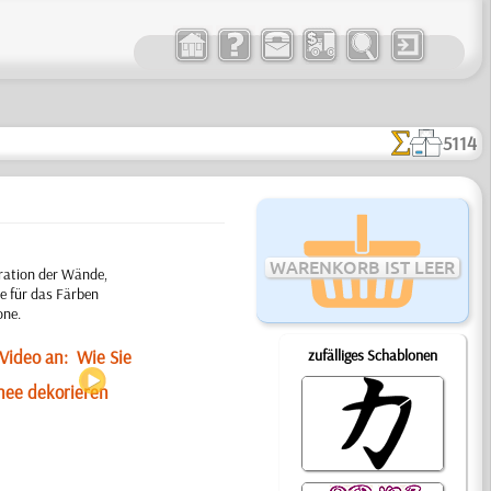
5114
WARENKORB IST LEER
ration der Wände,
e für das Färben
one.
zufälliges Schablonen
 Video an:
Wie Sie
nee dekorieren