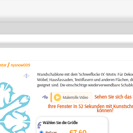
/
nter
nysnow009
a
Wandschablone mit dem 'Schneeflocke IX'-Motiv. Für Deko
Möbel, Hausfassaden, Textilfasern und anderen Flächen, di
geeignet sind. Die einschichtige wiederverwendbare Schabl
O
Sehen Sie sich das
Malerrolle Video
Ihre Fenster in 52 Sekunden mit Kunstsch
können!
Wählen Sie die Größe
Z
€
7.60
8x9 cm