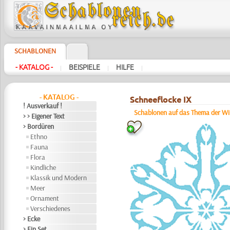
SCHABLONEN
- KATALOG -
BEISPIELE
HILFE
|
|
|
- KATALOG -
Schneeflocke IX
! Ausverkauf !
Schablonen auf das Thema der Wi
> > Eigener Text
> Bordüren
Ethno
Fauna
Flora
Kindliche
Klassik und Modern
Meer
Ornament
Verschiedenes
> Ecke
> Ein Set