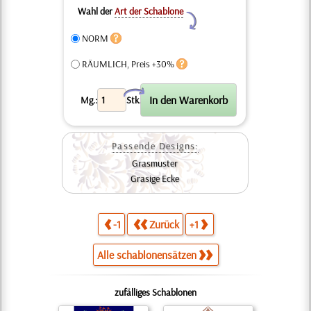
Wahl der
Art der Schablone
Y
NORM
RÄUMLICH, Preis +30%
X
Mg.:
Stk.
Passende Designs:
Grasmuster
Grasige Ecke
-1
Zurück
+1
Alle schablonensätzen
zufälliges Schablonen