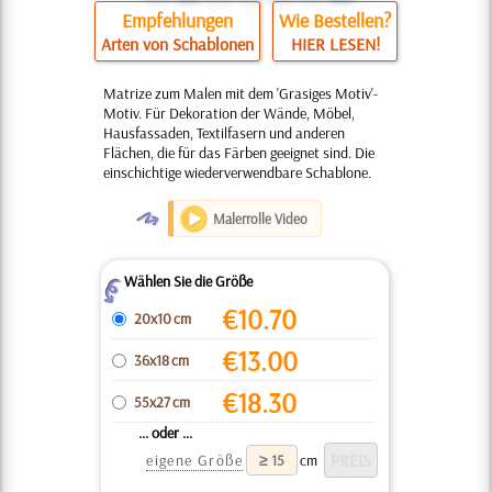
Empfehlungen
Wie Bestellen?
Arten von Schablonen
HIER LESEN!
Matrize zum Malen mit dem 'Grasiges Motiv'-
Motiv. Für Dekoration der Wände, Möbel,
Hausfassaden, Textilfasern und anderen
Flächen, die für das Färben geeignet sind. Die
einschichtige wiederverwendbare Schablone.
O
Malerrolle Video
Wählen Sie die Größe
Z
€
10.70
20x10 cm
€
13.00
36x18 cm
€
18.30
55x27 cm
... oder ...
eigene Größe
cm