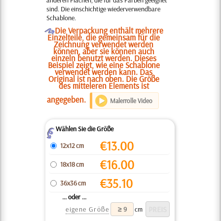
anderen Flächen, die für das Färben geeignet
sind. Die einschichtige wiederverwendbare
Schablone.
O
Die Verpackung enthält mehrere
Einzelteile, die gemeinsam für die
Zeichnung verwendet werden
können, aber sie können auch
einzeln benutzt werden. Dieses
Beispiel zeigt, wie eine Schablone
verwendet werden kann. Das
Original ist nach oben. Die Größe
des mitteleren Elements ist
angegeben.
Malerrolle Video
Wählen Sie die Größe
Z
€
13.00
12x12 cm
€
16.00
18x18 cm
€
35.10
36x36 cm
... oder ...
eigene Größe
cm