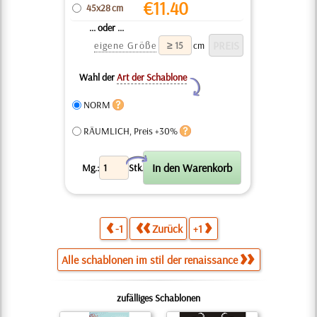
€
11.40
45x28 cm
... oder ...
eigene Größe
cm
Wahl der
Art der Schablone
Y
NORM
RÄUMLICH, Preis +30%
X
Mg.:
Stk.
-1
Zurück
+1
Alle schablonen im stil der renaissance
zufälliges Schablonen