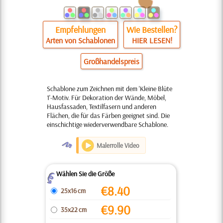
Empfehlungen
Wie Bestellen?
Arten von Schablonen
HIER LESEN!
Großhandelspreis
Schablone zum Zeichnen mit dem 'Kleine Blüte
1'-Motiv. Für Dekoration der Wände, Möbel,
Hausfassaden, Textilfasern und anderen
Flächen, die für das Färben geeignet sind. Die
einschichtige wiederverwendbare Schablone.
O
Malerrolle Video
Wählen Sie die Größe
Z
€
8.40
25x16 cm
€
9.90
35x22 cm