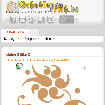
SCHABLONEN
- Katalog -
Beispiele
Hilfe
Kleine Blüte 2
/
Schablonen im Stil der Renaissance
renais006
a