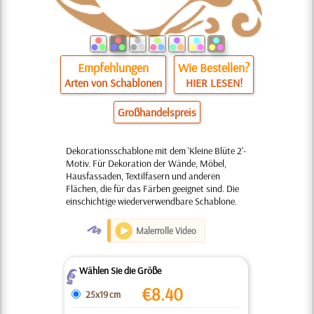
Empfehlungen
Wie Bestellen?
Arten von Schablonen
HIER LESEN!
Großhandelspreis
Dekorationsschablone mit dem 'Kleine Blüte 2'-
Motiv. Für Dekoration der Wände, Möbel,
Hausfassaden, Textilfasern und anderen
Flächen, die für das Färben geeignet sind. Die
einschichtige wiederverwendbare Schablone.
O
Malerrolle Video
Wählen Sie die Größe
Z
€
8.40
25x19 cm