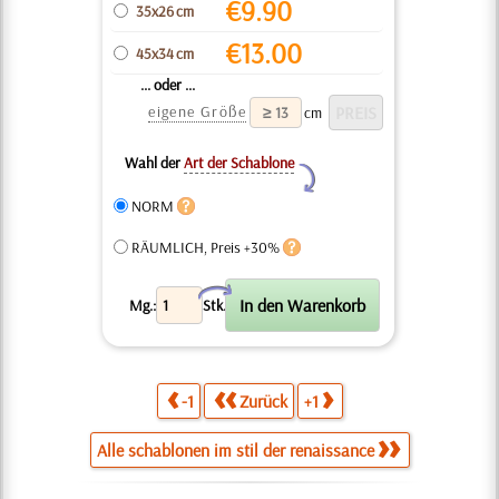
€
9.90
35x26 cm
€
13.00
45x34 cm
... oder ...
eigene Größe
cm
Wahl der
Art der Schablone
Y
NORM
RÄUMLICH, Preis +30%
X
Mg.:
Stk.
-1
Zurück
+1
Alle schablonen im stil der renaissance