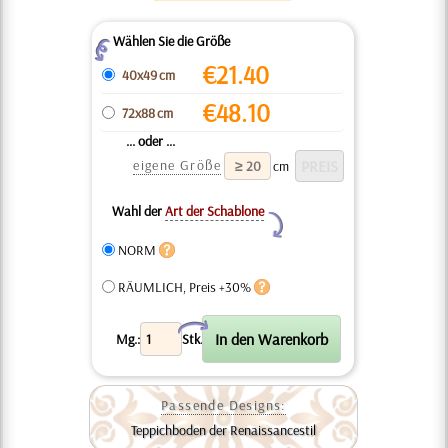
Wählen Sie die Größe
Z
€
21.40
40x49 cm
€
48.10
72x88 cm
... oder ...
eigene Größe
cm
Wahl der
Art der Schablone
Y
NORM
RÄUMLICH, Preis +30%
X
Mg.:
Stk.
Passende Designs:
Teppichboden der Renaissancestil