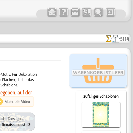
5114
WARENKORB IST LEER
-Motiv. Für Dekoration
 Flächen, die für das
 Schablone.
gegeben, auf der
zufälliges Schablonen
Malerrolle Video
nde Designs:
 Renaissancestil 2