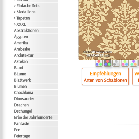
> Einfache Sets
> Medaillons
> Tapeten
> XXXL
Abstraktionen
Ägypten
Amerika
Arabeske
Architektur
Azteken
Band
Empfehlungen
Wi
Bäume
Arten von Schablonen
Blattwerk
Blumen
Chochloma
Dinosaurier
Drachen
Dschungel
Erbe der Jahrhunderte
Fantasie
Fee
Feiertage