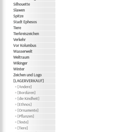
Silhouette
Slawen
Spitze
Stadt Ephesos
Tiere
Tierkreiszeichen
Verkehr
Vor Kolumbus
Wasserwelt
Weltraum
Wikinger
Winter
Zeichen und Logo
[LAGERVERKAUF]
[Andere]
[Bordüren]
[die Kindheit]
[Ethnos]
[Ornamente]
[Pflanzen]
[Texte]
[Tiere]