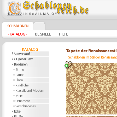
SCHABLONEN
- KATALOG -
BEISPIELE
HILFE
|
|
|
- KATALOG -
Tapete der Renaissancesti
! Ausverkauf !
Schablonen im Stil der Renaissan
> > Eigener Text
> Bordüren
Ethno
Fauna
Flora
Kindliche
Klassik und Modern
Meer
Ornament
Verschiedenes
> Ecke
> Ein Set