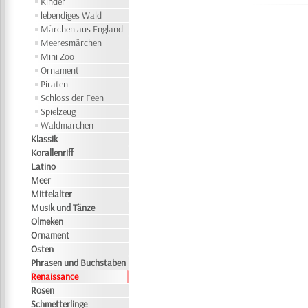
Kinder
lebendiges Wald
Märchen aus England
Meeresmärchen
Mini Zoo
Ornament
Piraten
Schloss der Feen
Spielzeug
Waldmärchen
Klassik
Korallenriff
Latino
Meer
Mittelalter
Musik und Tänze
Olmeken
Ornament
Osten
Phrasen und Buchstaben
Renaissance
Rosen
Schmetterlinge