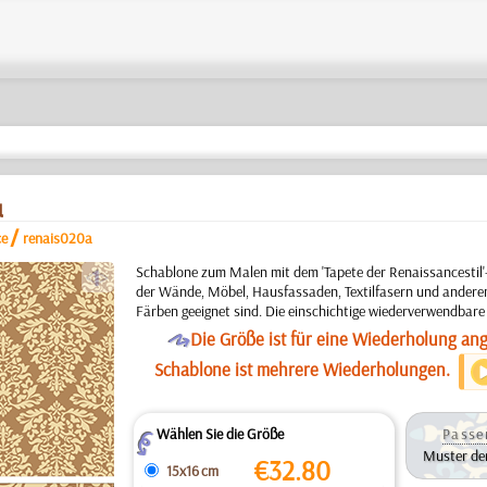
l
/
ce
renais020a
a
Schablone zum Malen mit dem 'Tapete der Renaissancestil'
der Wände, Möbel, Hausfassaden, Textilfasern und anderen
Färben geeignet sind. Die einschichtige wiederverwendbare
O
Die Größe ist für eine Wiederholung an
Schablone ist mehrere Wiederholungen.
Wählen Sie die Größe
Passe
Z
Muster der
€
32.80
15x16 cm