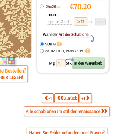
€
70.20
24x26 cm
... oder ...
eigene Größe
cm
Wahl der
Art der Schablone
Y
NORM
RÄUMLICH, Preis +30%
X
Mg.:
Stk.
e Bestellen?
HIER LESEN!
-1
Zurück
+1
Alle schablonen im stil der renaissance
Haben Sie Fehler gefunden oder Fragen?