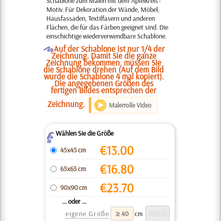
Schablone zum Malen mit dem 'Apfelkreis'-
Motiv. Für Dekoration der Wände, Möbel,
Hausfassaden, Textilfasern und anderen
Flächen, die für das Färben geeignet sind. Die
einschichtige wiederverwendbare Schablone.
O
Auf der Schablone ist nur 1/4 der
Zeichnung. Damit Sie die ganze
Zeichnung bekommen, müssen Sie
die Schablone drehen (Auf dem Bild
wurde die Schablone 4 mal kopiert).
Die angegebenen Größen des
fertigen Bildes entsprechen der
Zeichnung.
Malerrolle Video
Wählen Sie die Größe
Z
€
13.00
45x45 cm
€
16.80
65x65 cm
€
23.70
90x90 cm
... oder ...
eigene Größe
cm