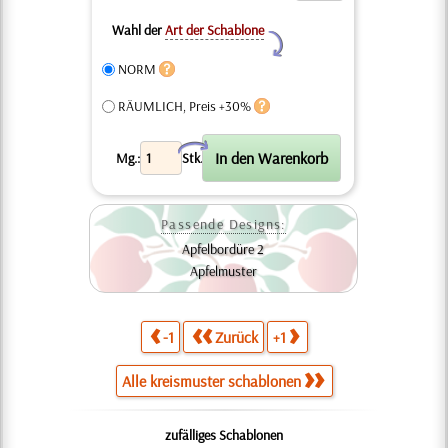
Wahl der
Art der Schablone
Y
NORM
RÄUMLICH, Preis +30%
X
Mg.:
Stk.
Passende Designs:
Apfelbordüre 2
Apfelmuster
-1
Zurück
+1
Alle kreismuster schablonen
zufälliges Schablonen