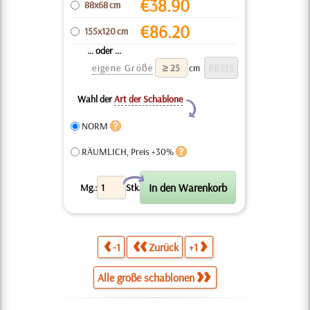
€
38.90
88x68 cm
€
86.20
155x120 cm
... oder ...
eigene Größe
cm
Wahl der
Art der Schablone
Y
NORM
RÄUMLICH, Preis +30%
X
Mg.:
Stk.
-1
Zurück
+1
Alle große schablonen