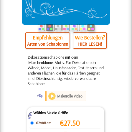
Empfehlungen
Wie Bestellen?
Arten von Schablonen
HIER LESEN!
Dekorationsschablone mit dem
'Märchenblume'-Motiv. Für Dekoration der
Wände, Möbel, Hausfassaden, Textilfasern und
anderen Flächen, die für das Färben geeignet
sind. Die einschichtige wiederverwendbare
Schablone.
O
Malerrolle Video
Wählen Sie die Größe
Z
€
27.50
62x48 cm