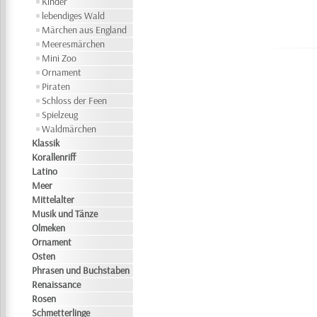
Kinder
lebendiges Wald
Märchen aus England
Meeresmärchen
Mini Zoo
Ornament
Piraten
Schloss der Feen
Spielzeug
Waldmärchen
Klassik
Korallenriff
Latino
Meer
Mittelalter
Musik und Tänze
Olmeken
Ornament
Osten
Phrasen und Buchstaben
Renaissance
Rosen
Schmetterlinge