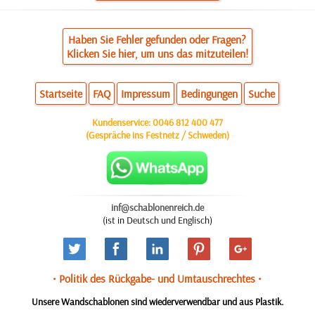
Haben Sie Fehler gefunden oder Fragen?
Klicken Sie hier, um uns das mitzuteilen!
Startseite
FAQ
Impressum
Bedingungen
Suche
Kundenservice:
0046 812 400 477
(Gespräche ins Festnetz / Schweden)
inf@schablonenreich.de
(ist in Deutsch und Englisch)
• Politik des Rückgabe- und Umtauschrechtes •
Unsere Wandschablonen sind wiederverwendbar und aus Plastik.