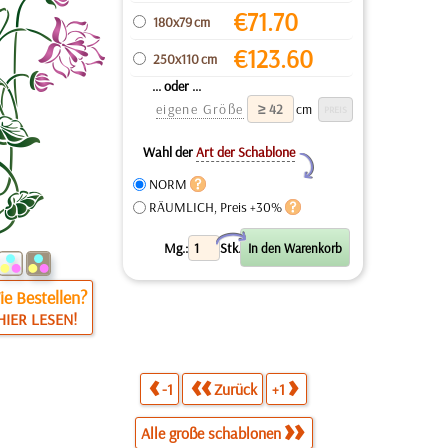
€
71.70
180x79 cm
€
123.60
250x110 cm
... oder ...
eigene Größe
cm
Wahl der
Art der Schablone
Y
NORM
RÄUMLICH, Preis +30%
X
Mg.:
Stk.
e Bestellen?
HIER LESEN!
-1
Zurück
+1
Alle große schablonen