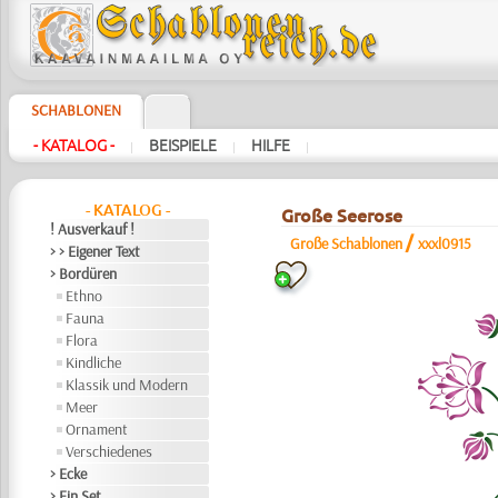
SCHABLONEN
- KATALOG -
BEISPIELE
HILFE
|
|
|
- KATALOG -
Große Seerose
! Ausverkauf !
/
Große Schablonen
xxxl0915
> > Eigener Text
> Bordüren
Ethno
Fauna
Flora
Kindliche
Klassik und Modern
Meer
Ornament
Verschiedenes
> Ecke
> Ein Set