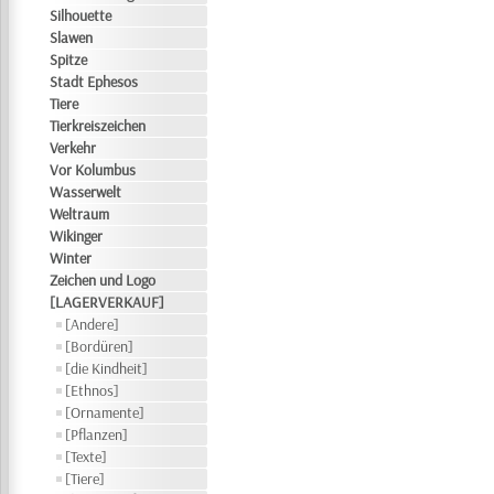
Silhouette
Slawen
Spitze
Stadt Ephesos
Tiere
Tierkreiszeichen
Verkehr
Vor Kolumbus
Wasserwelt
Weltraum
Wikinger
Winter
Zeichen und Logo
[LAGERVERKAUF]
[Andere]
[Bordüren]
[die Kindheit]
[Ethnos]
[Ornamente]
[Pflanzen]
[Texte]
[Tiere]