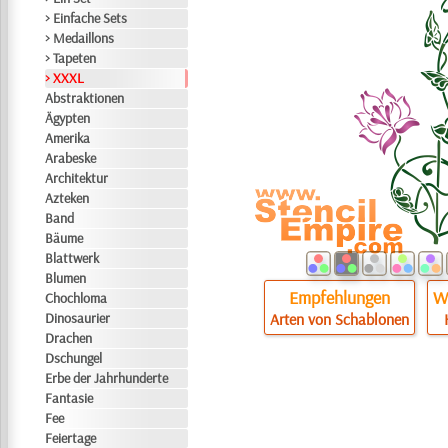
> Einfache Sets
> Medaillons
> Tapeten
> XXXL
Abstraktionen
Ägypten
Amerika
Arabeske
Architektur
Azteken
Band
Bäume
Blattwerk
Blumen
Empfehlungen
Wi
Chochloma
Dinosaurier
Arten von Schablonen
Drachen
Dschungel
Erbe der Jahrhunderte
Fantasie
Fee
Feiertage