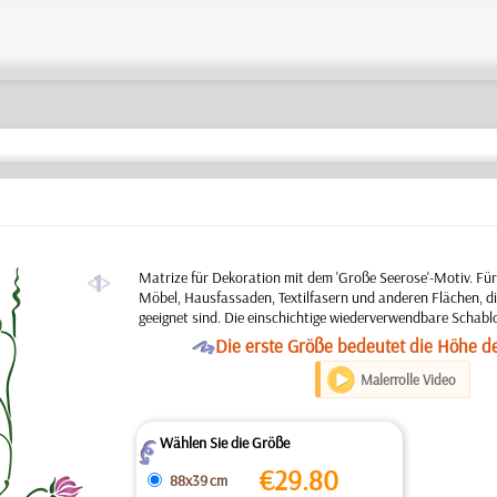
a
Matrize für Dekoration mit dem 'Große Seerose'-Motiv. Fü
Möbel, Hausfassaden, Textilfasern und anderen Flächen, di
geeignet sind. Die einschichtige wiederverwendbare Schabl
O
Die erste Größe bedeutet die Höhe d
Malerrolle Video
Wählen Sie die Größe
Z
€
29.80
88x39 cm