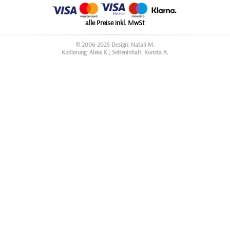
alle Preise inkl. MwSt
© 2006-2025 Design: Natali M.
Kodierung: Aleks K.; Seiteninhalt: Konsta A.