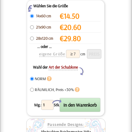
Wählen Sie die Größe
Z
€
14.50
14x60 cm
€
20.60
21x90 cm
€
29.80
28x120 cm
... oder ...
eigene Größe
cm
Wahl der
Art der Schablone
Y
NORM
RÄUMLICH, Preis +30%
X
Mg.:
Stk.
Passende Designs:
Abstrakten Paisleymuster 148a