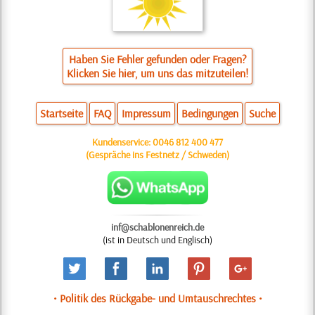
Haben Sie Fehler gefunden oder Fragen?
Klicken Sie hier, um uns das mitzuteilen!
Startseite
FAQ
Impressum
Bedingungen
Suche
Kundenservice:
0046 812 400 477
(Gespräche ins Festnetz / Schweden)
inf@schablonenreich.de
(ist in Deutsch und Englisch)
• Politik des Rückgabe- und Umtauschrechtes •