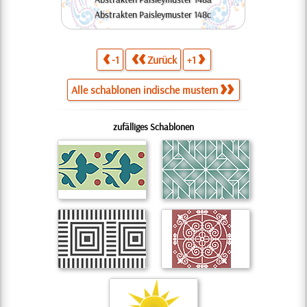
Abstrakten Paisleymuster 148c
-1
Zurück
+1
Alle schablonen indische mustern
zufälliges Schablonen