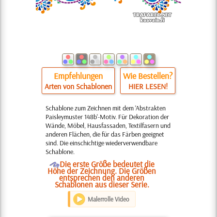
Empfehlungen
Wie Bestellen?
Arten von Schablonen
HIER LESEN!
Schablone zum Zeichnen mit dem 'Abstrakten
Paisleymuster 148b'-Motiv. Für Dekoration der
Wände, Möbel, Hausfassaden, Textilfasern und
anderen Flächen, die für das Färben geeignet
sind. Die einschichtige wiederverwendbare
Schablone.
O
Die erste Größe bedeutet die
Höhe der Zeichnung. Die Größen
entsprechen den anderen
Schablonen aus dieser Serie.
Malerrolle Video