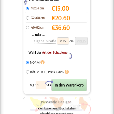
Z
€
13.00
18x34 cm
€
20.60
32x60 cm
€
36.60
49x92 cm
... oder ...
eigene Größe
cm
Wahl der
Art der Schablone
Y
NORM
RÄUMLICH, Preis +30%
X
Mg.:
Stk.
Passende Designs:
Kleinbären und Buchstaben
Kleinbären marschieren