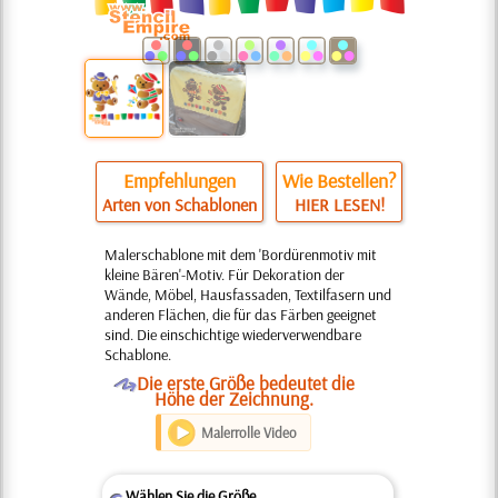
Empfehlungen
Wie Bestellen?
Arten von Schablonen
HIER LESEN!
Malerschablone mit dem 'Bordürenmotiv mit
kleine Bären'-Motiv. Für Dekoration der
Wände, Möbel, Hausfassaden, Textilfasern und
anderen Flächen, die für das Färben geeignet
sind. Die einschichtige wiederverwendbare
Schablone.
O
Die erste Größe bedeutet die
Höhe der Zeichnung.
Malerrolle Video
Wählen Sie die Größe