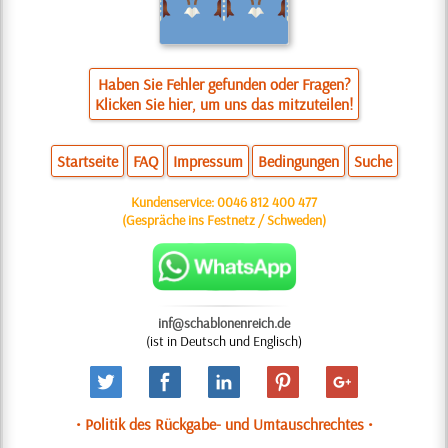
Haben Sie Fehler gefunden oder Fragen?
Klicken Sie hier, um uns das mitzuteilen!
Startseite
FAQ
Impressum
Bedingungen
Suche
Kundenservice:
0046 812 400 477
(Gespräche ins Festnetz / Schweden)
inf@schablonenreich.de
(ist in Deutsch und Englisch)
• Politik des Rückgabe- und Umtauschrechtes •