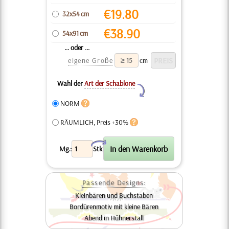
€
19.80
32x54 cm
€
38.90
54x91 cm
... oder ...
eigene Größe
cm
Wahl der
Art der Schablone
Y
NORM
RÄUMLICH, Preis +30%
X
Mg.:
Stk.
Passende Designs:
Kleinbären und Buchstaben
Bordürenmotiv mit kleine Bären
Abend in Hühnerstall