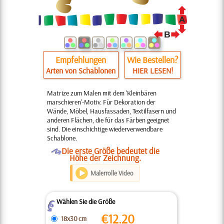
Empfehlungen
Wie Bestellen?
Arten von Schablonen
HIER LESEN!
Matrize zum Malen mit dem 'Kleinbären
marschieren'-Motiv. Für Dekoration der
Wände, Möbel, Hausfassaden, Textilfasern und
anderen Flächen, die für das Färben geeignet
sind. Die einschichtige wiederverwendbare
Schablone.
O
Die erste Größe bedeutet die
Höhe der Zeichnung.
Malerrolle Video
Wählen Sie die Größe
Z
€
12.20
18x30 cm