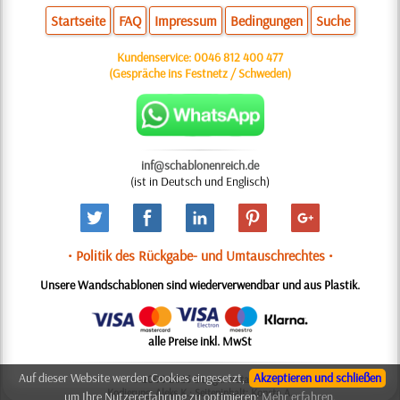
Startseite
FAQ
Impressum
Bedingungen
Suche
Kundenservice:
0046 812 400 477
(Gespräche ins Festnetz / Schweden)
inf@schablonenreich.de
(ist in Deutsch und Englisch)
• Politik des Rückgabe- und Umtauschrechtes •
Unsere Wandschablonen sind wiederverwendbar und aus Plastik.
alle Preise inkl. MwSt
Auf dieser Website werden Cookies eingesetzt,
Akzeptieren und schließen
© 2006-2025 Design: Natali M.
Kodierung: Aleks K.; Seiteninhalt: Konsta A.
um Ihre Nutzererfahrung zu optimieren:
Mehr erfahren.