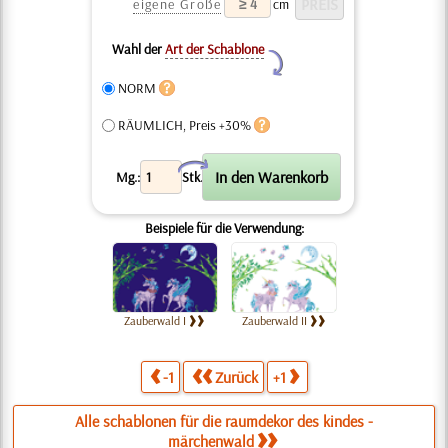
eigene Größe
cm
Wahl der
Art der Schablone
Y
NORM
RÄUMLICH, Preis +30%
X
Mg.:
Stk.
Beispiele für die Verwendung:
Zauberwald I
Zauberwald II
-1
Zurück
+1
Alle schablonen für die raumdekor des kindes -
märchenwald