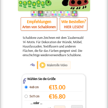
Empfehlungen
Wie Bestellen?
Arten von Schablonen
HIER LESEN!
Schablone zum Zeichnen mit dem 'Zauberwald
14'-Motiv. Für Dekoration der Wände, Möbel,
Hausfassaden, Textilfasern und anderen
Flächen, die für das Färben geeignet sind. Die
einschichtige wiederverwendbare Schablone.
O
Malerrolle Video
Wählen Sie die Größe
Z
€
13.00
4x8 cm
€
16.80
5x11 cm
... oder ...