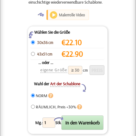
einschichtige wiederverwendbare Schablone.
O
Malerrolle Video
Wählen Sie die Größe
Z
€
22.10
30x36 cm
€
22.90
43x51 cm
... oder ...
eigene Größe
cm
Wahl der
Art der Schablone
Y
NORM
RÄUMLICH, Preis +30%
X
Mg.:
Stk.