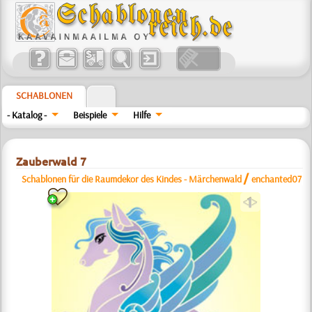
SCHABLONEN
- Katalog -
Beispiele
Hilfe
Zauberwald 7
/
Schablonen für die Raumdekor des Kindes - Märchenwald
enchanted07
a