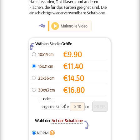
Hausfassaden, Textilfasern und anderen
Flächen, die für das Färben geeignet sind. Die
einschichtige wiederverwendbare Schablone.
O
Malerrolle Video
Wählen Sie die Größe
Z
€
9.90
10x14 cm
€
11.40
15x21 cm
€
14.50
25x36 cm
€
16.80
30x43 cm
... oder ...
eigene Größe
cm
Wahl der
Art der Schablone
Y
NORM