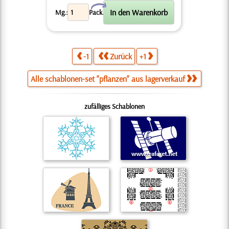
X
Mg.:
Pack.
-1
Zurück
+1
Alle schablonen-set "pflanzen" aus lagerverkauf
zufälliges Schablonen