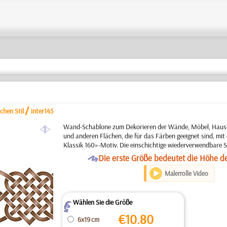
/
chen Stil
inter145
a
Wand-Schablone zum Dekorieren der Wände, Möbel, Hausfa
und anderen Flächen, die für das Färben geeignet sind, mi
Klassik 160»-Motiv. Die einschichtige wiederverwendbare 
O
Die erste Größe bedeutet die Höhe d
Malerrolle Video
Wählen Sie die Größe
Z
€
10.80
6x19 cm