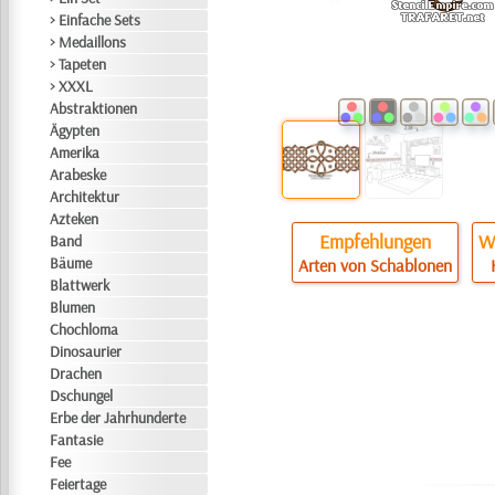
> Einfache Sets
> Medaillons
> Tapeten
> XXXL
Abstraktionen
Ägypten
Amerika
Arabeske
Architektur
Azteken
Empfehlungen
Wi
Band
Bäume
Arten von Schablonen
Blattwerk
Blumen
Chochloma
Dinosaurier
Drachen
Dschungel
Erbe der Jahrhunderte
Fantasie
Fee
Feiertage