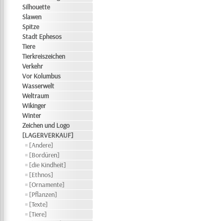
Silhouette
Slawen
Spitze
Stadt Ephesos
Tiere
Tierkreiszeichen
Verkehr
Vor Kolumbus
Wasserwelt
Weltraum
Wikinger
Winter
Zeichen und Logo
[LAGERVERKAUF]
[Andere]
[Bordüren]
[die Kindheit]
[Ethnos]
[Ornamente]
[Pflanzen]
[Texte]
[Tiere]