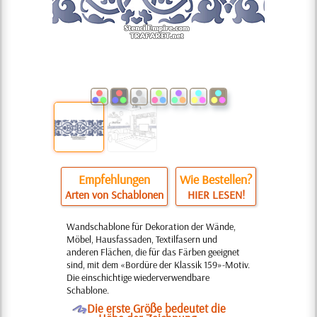
Empfehlungen
Wie Bestellen?
Arten von Schablonen
HIER LESEN!
Wandschablone für Dekoration der Wände,
Möbel, Hausfassaden, Textilfasern und
anderen Flächen, die für das Färben geeignet
sind, mit dem «Bordüre der Klassik 159»-Motiv.
Die einschichtige wiederverwendbare
Schablone.
O
Die erste Größe bedeutet die