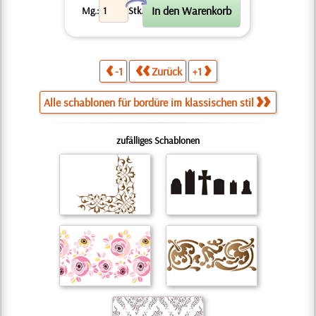
X
Mg.:
Stk.
-1
Zurück
+1
Alle schablonen für bordüre im klassischen stil
zufälliges Schablonen