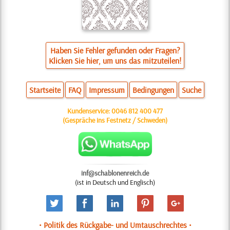
Haben Sie Fehler gefunden oder Fragen?
Klicken Sie hier, um uns das mitzuteilen!
Startseite
FAQ
Impressum
Bedingungen
Suche
Kundenservice:
0046 812 400 477
(Gespräche ins Festnetz / Schweden)
inf@schablonenreich.de
(ist in Deutsch und Englisch)
• Politik des Rückgabe- und Umtauschrechtes •