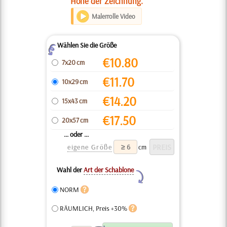
Höhe der Zeichnung.
Malerrolle Video
Wählen Sie die Größe
Z
€
10.80
7x20 cm
€
11.70
10x29 cm
€
14.20
15x43 cm
€
17.50
20x57 cm
... oder ...
eigene Größe
cm
Wahl der
Art der Schablone
Y
NORM
RÄUMLICH, Preis +30%