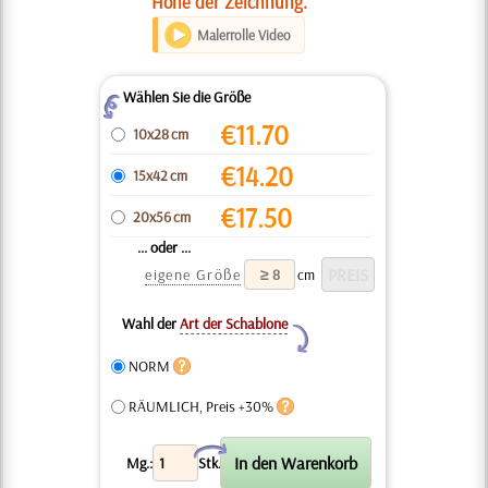
Höhe der Zeichnung.
Malerrolle Video
Wählen Sie die Größe
Z
€
11.70
10x28 cm
€
14.20
15x42 cm
€
17.50
20x56 cm
... oder ...
eigene Größe
cm
Wahl der
Art der Schablone
Y
NORM
RÄUMLICH, Preis +30%
X
Mg.:
Stk.