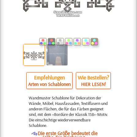
Empfehlungen
Wie Bestellen?
Arten von Schablonen
HIER LESEN!
Wandmuster Schablone für Dekoration der
Wände, Möbel, Hausfassaden, Textilfasern und
anderen Flächen, die für das Färben geeignet
sind, mit dem «Bordüre der Klassik 158»-Motiv.
Die einschichtige wiederverwendbare
Schablone.
O
Die erste Größe bedeutet die