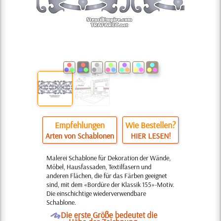
Empfehlungen
Wie Bestellen?
Arten von Schablonen
HIER LESEN!
Malerei Schablone für Dekoration der Wände,
Möbel, Hausfassaden, Textilfasern und
anderen Flächen, die für das Färben geeignet
sind, mit dem «Bordüre der Klassik 155»-Motiv.
Die einschichtige wiederverwendbare
Schablone.
O
Die erste Größe bedeutet die