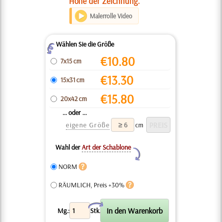
Höhe der Zeichnung.
Malerrolle Video
Wählen Sie die Größe
Z
€
10.80
7x15 cm
€
13.30
15x31 cm
€
15.80
20x42 cm
... oder ...
eigene Größe
cm
Wahl der
Art der Schablone
Y
NORM
RÄUMLICH, Preis +30%
X
Mg.:
Stk.