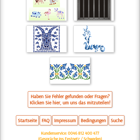
Haben Sie Fehler gefunden oder Fragen?
Klicken Sie hier, um uns das mitzuteilen!
Startseite
FAQ
Impressum
Bedingungen
Suche
Kundenservice:
0046 812 400 477
(Gespräche ins Festnetz / Schweden)