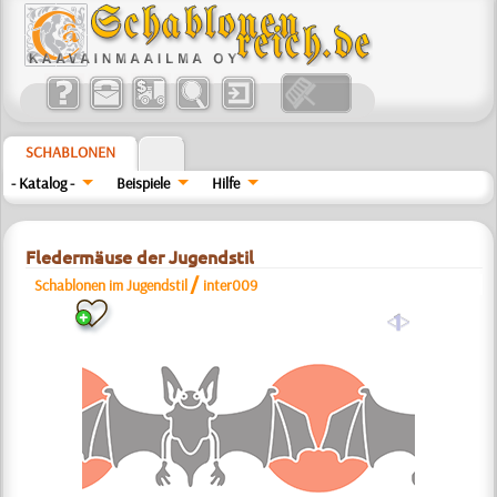
SCHABLONEN
- Katalog -
Beispiele
Hilfe
Fledermäuse der Jugendstil
/
Schablonen im Jugendstil
inter009
a