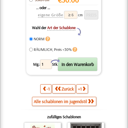
... oder ...
eigene Größe
cm
Wahl der
Art der Schablone
Y
NORM
RÄUMLICH, Preis +30%
X
Mg.:
Stk.
-1
Zurück
+1
Alle schablonen im jugendstil
zufälliges Schablonen