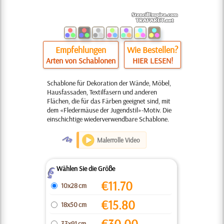
Empfehlungen
Wie Bestellen?
Arten von Schablonen
HIER LESEN!
Schablone für Dekoration der Wände, Möbel,
Hausfassaden, Textilfasern und anderen
Flächen, die für das Färben geeignet sind, mit
dem «Fledermäuse der Jugendstil»-Motiv. Die
einschichtige wiederverwendbare Schablone.
O
Malerrolle Video
Wählen Sie die Größe
Z
€
11.70
10x28 cm
€
15.80
18x50 cm
€
30.00
33x91 cm