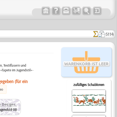
5114
WARENKORB IST LEER
, Textilfasern und
 «Tapete im Jugendstil»-
gegeben (für ein
zufälliges Schablonen
deo
 Designs:
ugendstil 08