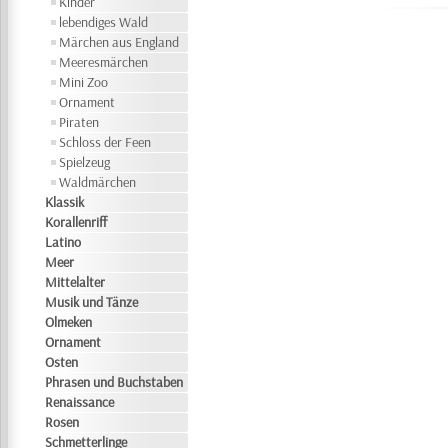
Kinder
lebendiges Wald
Märchen aus England
Meeresmärchen
Mini Zoo
Ornament
Piraten
Schloss der Feen
Spielzeug
Waldmärchen
Klassik
Korallenriff
Latino
Meer
Mittelalter
Musik und Tänze
Olmeken
Ornament
Osten
Phrasen und Buchstaben
Renaissance
Rosen
Schmetterlinge