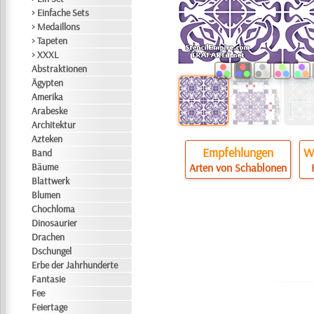
> Einfache Sets
> Medaillons
> Tapeten
> XXXL
Abstraktionen
Ägypten
Amerika
Arabeske
Architektur
Azteken
Empfehlungen
Wi
Band
Bäume
Arten von Schablonen
Blattwerk
Blumen
Chochloma
Dinosaurier
Drachen
Dschungel
Erbe der Jahrhunderte
Fantasie
Fee
Feiertage