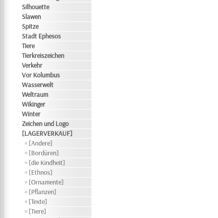
Silhouette
Slawen
Spitze
Stadt Ephesos
Tiere
Tierkreiszeichen
Verkehr
Vor Kolumbus
Wasserwelt
Weltraum
Wikinger
Winter
Zeichen und Logo
[LAGERVERKAUF]
[Andere]
[Bordüren]
[die Kindheit]
[Ethnos]
[Ornamente]
[Pflanzen]
[Texte]
[Tiere]