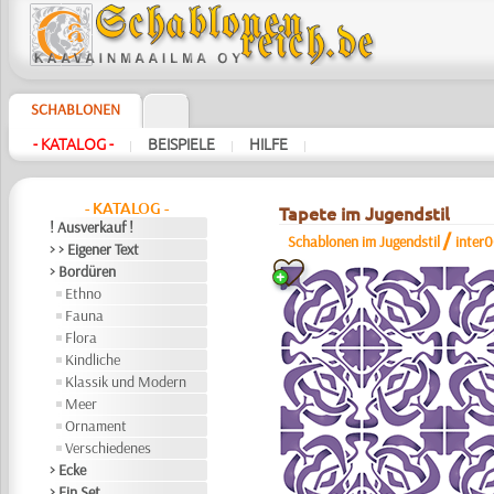
SCHABLONEN
- KATALOG -
BEISPIELE
HILFE
|
|
|
- KATALOG -
Tapete im Jugendstil
! Ausverkauf !
/
Schablonen im Jugendstil
inter
> > Eigener Text
> Bordüren
Ethno
Fauna
Flora
Kindliche
Klassik und Modern
Meer
Ornament
Verschiedenes
> Ecke
> Ein Set