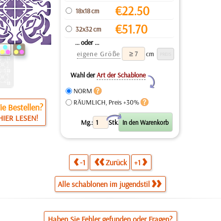
€
22.50
18x18 cm
€
51.70
32x32 cm
... oder ...
eigene Größe
cm
Wahl der
Art der Schablone
Y
NORM
RÄUMLICH, Preis +30%
e Bestellen?
HIER LESEN!
X
Mg.:
Stk.
-1
Zurück
+1
Alle schablonen im jugendstil
Haben Sie Fehler gefunden oder Fragen?