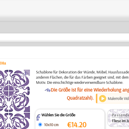
008a
a
Schablone für Dekoration der Wände, Möbel, Hausfassaden
anderen Flächen, die für das Färben geeignet sind, mit dem
Motiv. Die einschichtige wiederverwendbare Schablone.
O
Die Größe ist für eine Wiederholung an
Quadratzahl).
Malerrolle Vi
Wählen Sie die Größe
Passende
Z
Fliese im J
€
14.20
10x10 cm