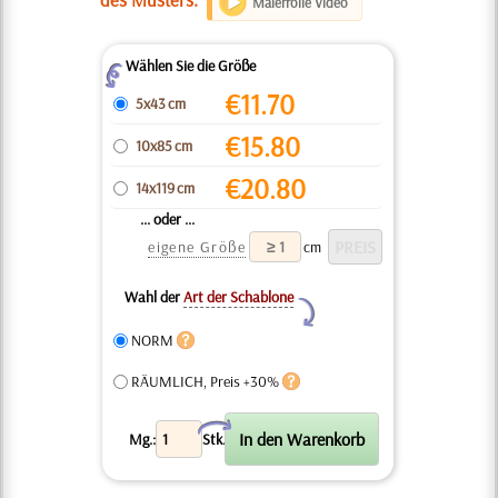
Malerrolle Video
Wählen Sie die Größe
Z
€
11.70
5x43 cm
€
15.80
10x85 cm
€
20.80
14x119 cm
... oder ...
eigene Größe
cm
Wahl der
Art der Schablone
Y
NORM
RÄUMLICH, Preis +30%
X
Mg.:
Stk.