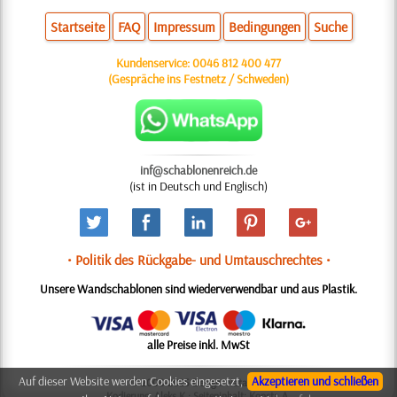
Startseite
FAQ
Impressum
Bedingungen
Suche
Kundenservice:
0046 812 400 477
(Gespräche ins Festnetz / Schweden)
inf@schablonenreich.de
(ist in Deutsch und Englisch)
• Politik des Rückgabe- und Umtauschrechtes •
Unsere Wandschablonen sind wiederverwendbar und aus Plastik.
alle Preise inkl. MwSt
Auf dieser Website werden Cookies eingesetzt,
Akzeptieren und schließen
© 2006-2025 Design: Natali M.
Kodierung: Aleks K.; Seiteninhalt: Konsta A.