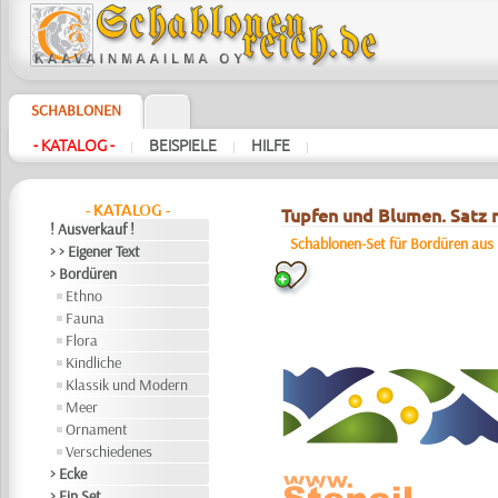
SCHABLONEN
- KATALOG -
BEISPIELE
HILFE
|
|
|
- KATALOG -
Tupfen und Blumen. Satz m
! Ausverkauf !
Schablonen-Set für Bordüren aus
> > Eigener Text
> Bordüren
Ethno
Fauna
Flora
Kindliche
Klassik und Modern
Meer
Ornament
Verschiedenes
> Ecke
> Ein Set