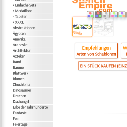
> Einfache Sets
> Medaillons
> Tapeten
> XXXL
Abstraktionen
Ägypten
Amerika
Arabeske
Empfehlungen
Wi
Architektur
Arten von Schablonen
Azteken
Band
EIN STÜCK KAUFEN (EIN
Bäume
Blattwerk
Blumen
Chochloma
Dinosaurier
Drachen
Dschungel
Erbe der Jahrhunderte
Fantasie
Fee
Feiertage