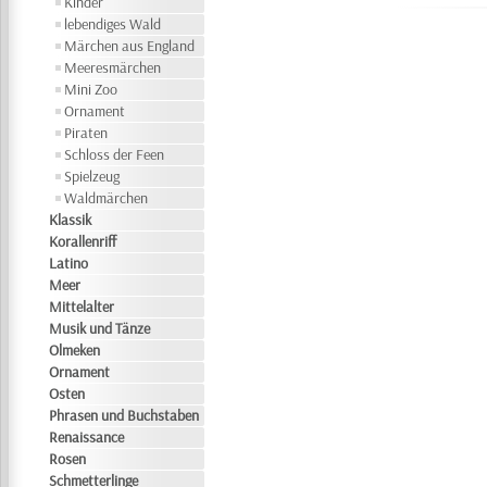
Kinder
lebendiges Wald
Märchen aus England
Meeresmärchen
Mini Zoo
Ornament
Piraten
Schloss der Feen
Spielzeug
Waldmärchen
Klassik
Korallenriff
Latino
Meer
Mittelalter
Musik und Tänze
Olmeken
Ornament
Osten
Phrasen und Buchstaben
Renaissance
Rosen
Schmetterlinge