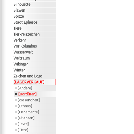
Silhouette
Slawen
Spitze
Stadt Ephesos
Tiere
Tierkreiszeichen
Verkehr
Vor Kolumbus
Wasserwelt
Weltraum
Wikinger
Winter
Zeichen und Logo
[LAGERVERKAUF]
[Andere]
[Bordüren]
[die Kindheit]
[Ethnos]
[Ornamente]
[Pflanzen]
[Texte]
[Tiere]