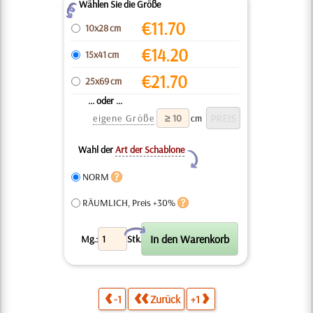
Wählen Sie die Größe
Z
€
11.70
10x28 cm
€
14.20
15x41 cm
€
21.70
25x69 cm
... oder ...
eigene Größe
cm
Wahl der
Art der Schablone
Y
NORM
RÄUMLICH, Preis +30%
X
Mg.:
Stk.
-1
Zurück
+1