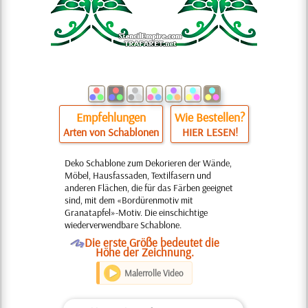
Empfehlungen
Wie Bestellen?
Arten von Schablonen
HIER LESEN!
Deko Schablone zum Dekorieren der Wände,
Möbel, Hausfassaden, Textilfasern und
anderen Flächen, die für das Färben geeignet
sind, mit dem «Bordürenmotiv mit
Granatapfel»-Motiv. Die einschichtige
wiederverwendbare Schablone.
O
Die erste Größe bedeutet die
Höhe der Zeichnung.
Malerrolle Video