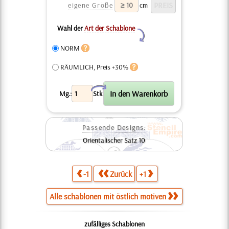
eigene Größe
cm
Wahl der
Art der Schablone
Y
NORM
RÄUMLICH, Preis +30%
X
Mg.:
Stk.
Passende Designs:
Orientalischer Satz 10
-1
Zurück
+1
Alle schablonen mit östlich motiven
zufälliges Schablonen