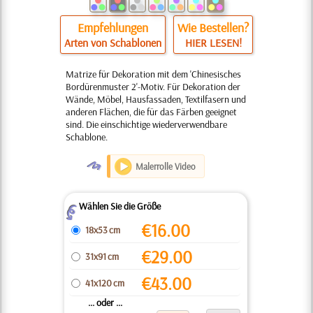
Empfehlungen
Wie Bestellen?
Arten von Schablonen
HIER LESEN!
Matrize für Dekoration mit dem 'Chinesisches
Bordürenmuster 2'-Motiv. Für Dekoration der
Wände, Möbel, Hausfassaden, Textilfasern und
anderen Flächen, die für das Färben geeignet
sind. Die einschichtige wiederverwendbare
Schablone.
O
Malerrolle Video
Wählen Sie die Größe
Z
€
16.00
18x53 cm
€
29.00
31x91 cm
€
43.00
41x120 cm
... oder ...