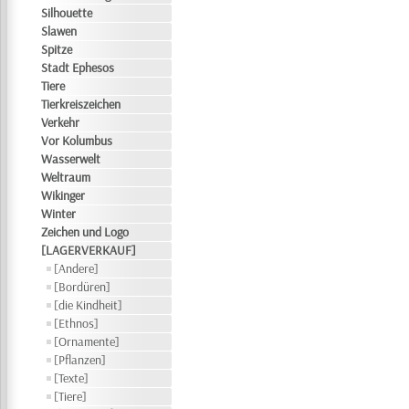
Silhouette
Slawen
Spitze
Stadt Ephesos
Tiere
Tierkreiszeichen
Verkehr
Vor Kolumbus
Wasserwelt
Weltraum
Wikinger
Winter
Zeichen und Logo
[LAGERVERKAUF]
[Andere]
[Bordüren]
[die Kindheit]
[Ethnos]
[Ornamente]
[Pflanzen]
[Texte]
[Tiere]