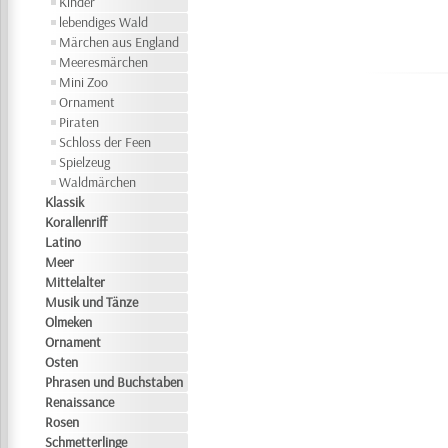
Kinder
lebendiges Wald
Märchen aus England
Meeresmärchen
Mini Zoo
Ornament
Piraten
Schloss der Feen
Spielzeug
Waldmärchen
Klassik
Korallenriff
Latino
Meer
Mittelalter
Musik und Tänze
Olmeken
Ornament
Osten
Phrasen und Buchstaben
Renaissance
Rosen
Schmetterlinge