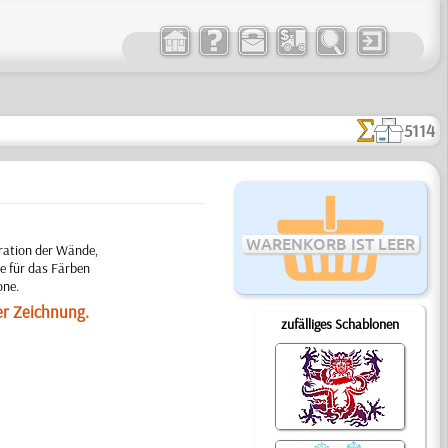
5114
WARENKORB IST LEER
ration der Wände,
e für das Färben
one.
er Zeichnung.
zufälliges Schablonen