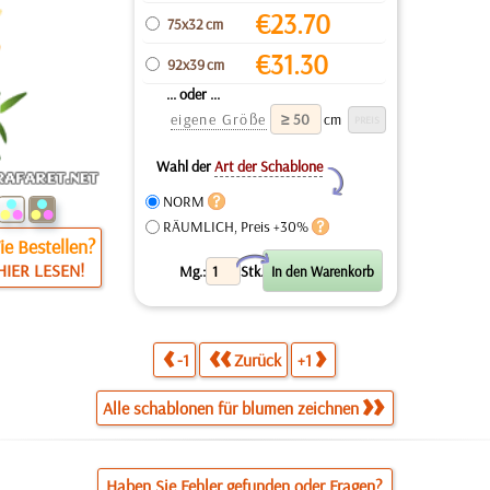
€
23.70
75x32 cm
€
31.30
92x39 cm
... oder ...
eigene Größe
cm
Wahl der
Art der Schablone
Y
NORM
RÄUMLICH, Preis +30%
e Bestellen?
X
HIER LESEN!
Mg.:
Stk.
-1
Zurück
+1
Alle schablonen für blumen zeichnen
Haben Sie Fehler gefunden oder Fragen?