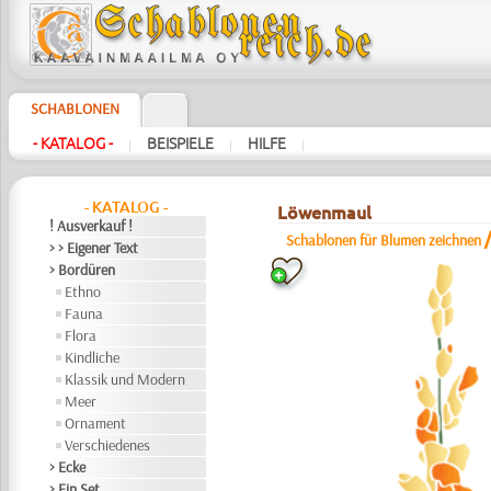
SCHABLONEN
- KATALOG -
BEISPIELE
HILFE
|
|
|
- KATALOG -
Löwenmaul
! Ausverkauf !
Schablonen für Blumen zeichnen
> > Eigener Text
> Bordüren
Ethno
Fauna
Flora
Kindliche
Klassik und Modern
Meer
Ornament
Verschiedenes
> Ecke
> Ein Set