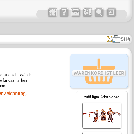
5114
WARENKORB IST LEER
koration der Wände,
e für das Färben
one.
er Zeichnung.
zufälliges Schablonen