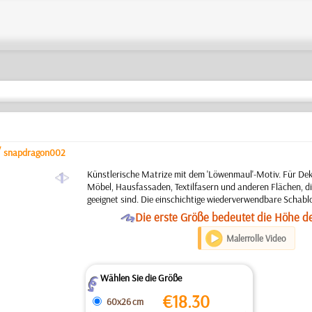
/
snapdragon002
a
Künstlerische Matrize mit dem 'Löwenmaul'-Motiv. Für De
Möbel, Hausfassaden, Textilfasern und anderen Flächen, di
geeignet sind. Die einschichtige wiederverwendbare Schabl
O
Die erste Größe bedeutet die Höhe d
Malerrolle Video
Wählen Sie die Größe
Z
€
18.30
60x26 cm