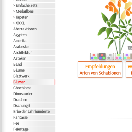
> Einfache Sets
> Medaillons
> Tapeten
> XXXL
Abstraktionen
Ägypten
Amerika
Arabeske
Architektur
Azteken
Band
Empfehlungen
Wi
Bäume
Arten von Schablonen
Blattwerk
Blumen
Chochloma
Dinosaurier
Drachen
Dschungel
Erbe der Jahrhunderte
Fantasie
Fee
Feiertage