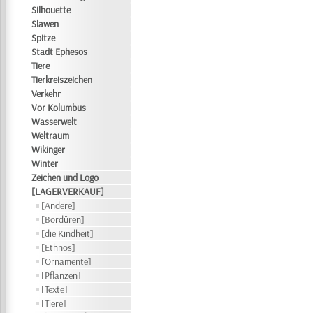
Silhouette
Slawen
Spitze
Stadt Ephesos
Tiere
Tierkreiszeichen
Verkehr
Vor Kolumbus
Wasserwelt
Weltraum
Wikinger
Winter
Zeichen und Logo
[LAGERVERKAUF]
[Andere]
[Bordüren]
[die Kindheit]
[Ethnos]
[Ornamente]
[Pflanzen]
[Texte]
[Tiere]