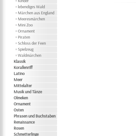
Kinder
lebendiges Wald
Märchen aus England
Meeresmärchen
Mini Zoo
Ornament
Piraten
Schloss der Feen
Spielzeug
Waldmärchen
Klassik
Korallenriff
Latino
Meer
Mittelalter
Musik und Tänze
Olmeken
Ornament
Osten
Phrasen und Buchstaben
Renaissance
Rosen
Schmetterlinge