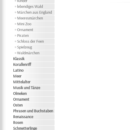
Kinder
lebendiges Wald
Märchen aus England
Meeresmärchen
Mini Zoo
Ornament
Piraten
Schloss der Feen
Spielzeug
Waldmärchen
Klassik
Korallenriff
Latino
Meer
Mittelalter
Musik und Tänze
Olmeken
Ornament
Osten
Phrasen und Buchstaben
Renaissance
Rosen
Schmetterlinge