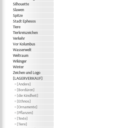
Silhouette
Slawen
Spitze
Stadt Ephesos
Tiere
Tierkreiszeichen
Verkehr
Vor Kolumbus
Wasserwelt
Weltraum
Wikinger
Winter
Zeichen und Logo
[LAGERVERKAUF]
[Andere]
[Bordüren]
[die Kindheit]
[Ethnos]
[Ornamente]
[Pflanzen]
[Texte]
[Tiere]