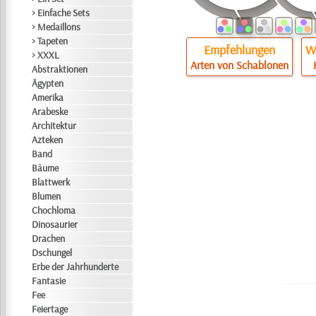
> Einfache Sets
> Medaillons
> Tapeten
Empfehlungen
Wi
> XXXL
Arten von Schablonen
Abstraktionen
Ägypten
Amerika
Arabeske
Architektur
Azteken
Band
Bäume
Blattwerk
Blumen
Chochloma
Dinosaurier
Drachen
Dschungel
Erbe der Jahrhunderte
Fantasie
Fee
Feiertage