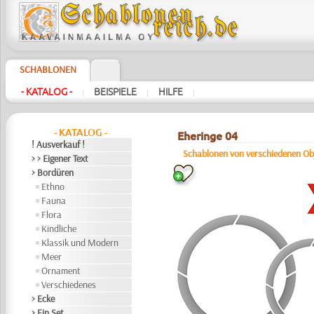
SCHABLONEN
- KATALOG -
BEISPIELE
HILFE
|
|
|
- KATALOG -
Eheringe 04
! Ausverkauf !
Schablonen von verschiedenen Ob
> > Eigener Text
> Bordüren
Ethno
Fauna
Flora
Kindliche
Klassik und Modern
Meer
Ornament
Verschiedenes
> Ecke
> Ein Set