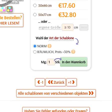
€
17.60
30x46 cm
€
32.80
50x77 cm
e Bestellen?
... oder ...
HIER LESEN!
eigene Größe
cm
Wahl der
Art der Schablone
Y
NORM
RÄUMLICH, Preis +30%
X
Mg.:
Stk.
-1
Zurück
+1
Alle schablonen von verschiedenen objekten
Haben Sie Fehler gefunden oder Fragen?