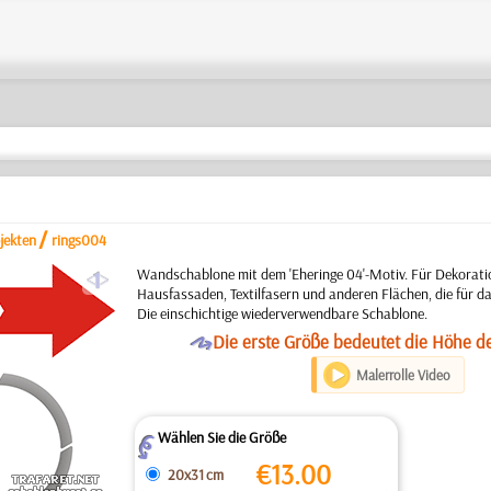
/
jekten
rings004
a
Wandschablone mit dem 'Eheringe 04'-Motiv. Für Dekorat
Hausfassaden, Textilfasern und anderen Flächen, die für da
Die einschichtige wiederverwendbare Schablone.
O
Die erste Größe bedeutet die Höhe d
Malerrolle Video
Wählen Sie die Größe
Z
€
13.00
20x31 cm