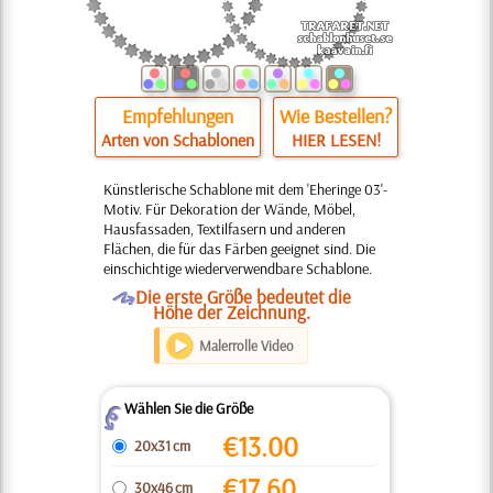
Empfehlungen
Wie Bestellen?
Arten von Schablonen
HIER LESEN!
Künstlerische Schablone mit dem 'Eheringe 03'-
Motiv. Für Dekoration der Wände, Möbel,
Hausfassaden, Textilfasern und anderen
Flächen, die für das Färben geeignet sind. Die
einschichtige wiederverwendbare Schablone.
O
Die erste Größe bedeutet die
Höhe der Zeichnung.
Malerrolle Video
Wählen Sie die Größe
Z
€
13.00
20x31 cm
€
17.60
30x46 cm