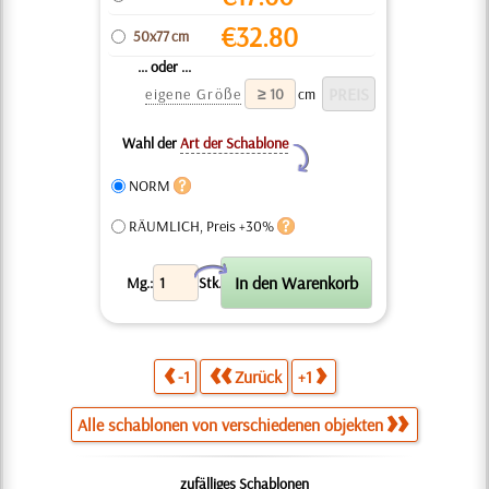
€
32.80
50x77 cm
... oder ...
eigene Größe
cm
Wahl der
Art der Schablone
Y
NORM
RÄUMLICH, Preis +30%
X
Mg.:
Stk.
-1
Zurück
+1
Alle schablonen von verschiedenen objekten
zufälliges Schablonen